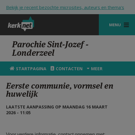
Overslaan en naar de inhoud gaan
Bekijk je recent bezochte microsites, auteurs en thema's
MENU
STARTPAGINA
Parochie Sint-Jozef -
Londerzeel
KERK
VIERINGEN
STARTPAGINA
CONTACTEN
MEER
SHOP
Eerste communie, vormsel en
huwelijk
ZOEKEN
HULP
LAATSTE AANPASSING OP MAANDAG 16 MAART
2026 - 11:05
STARTPAGINA PORTAAL
MIJN PAROCHIE
Voor verdere informatie, contact opnemen met: