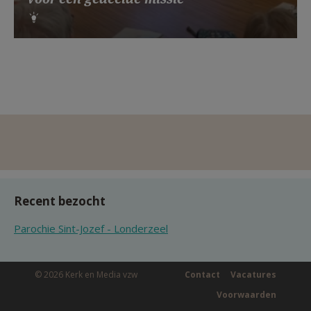
Recent bezocht
Parochie Sint-Jozef - Londerzeel
© 2026 Kerk en Media vzw
Contact
Vacatures
Voorwaarden