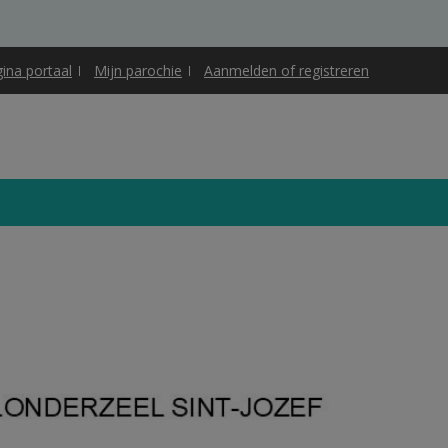
gina portaal
Mijn parochie
Aanmelden of registreren