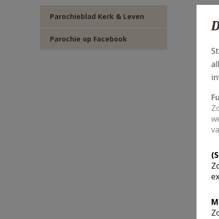
Parochieblad Kerk & Leven
D
Parochie op Facebook
St
al
in
F
Zo
we
va
(
Zo
ex
M
Zo