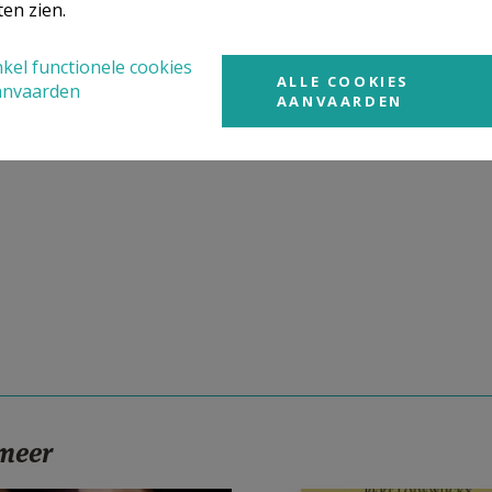
ten zien.
kel functionele cookies
ALLE COOKIES
anvaarden
AANVAARDEN
 meer