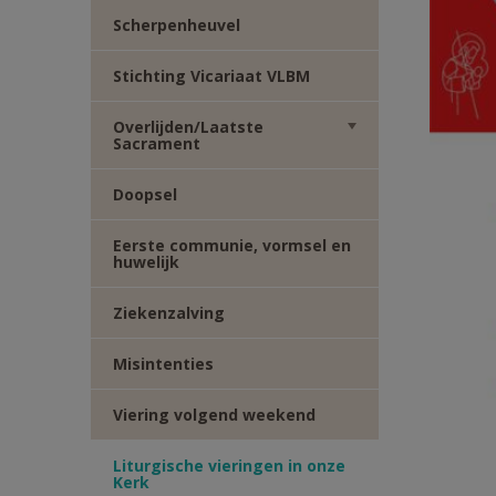
TWITTER
DEEL
Scherpenheuvel
VIA
Stichting Vicariaat VLBM
Overlijden/Laatste
E-
Sacrament
MAIL
Doopsel
Eerste communie, vormsel en
huwelijk
Ziekenzalving
Misintenties
Viering volgend weekend
Liturgische vieringen in onze
Kerk