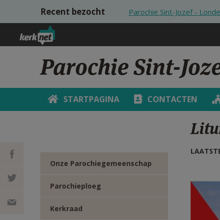
Overslaan en naar de inhoud gaan
Recent bezocht
Parochie Sint-Jozef - Lond
Parochie Sint-Joze
STARTPAGINA
CONTACTEN
Litu
LAATSTE
Onze Parochiegemeenschap
DEEL OP
Kalen
Parochieploeg
FACEBOOK
DEEL OP
Kerkraad