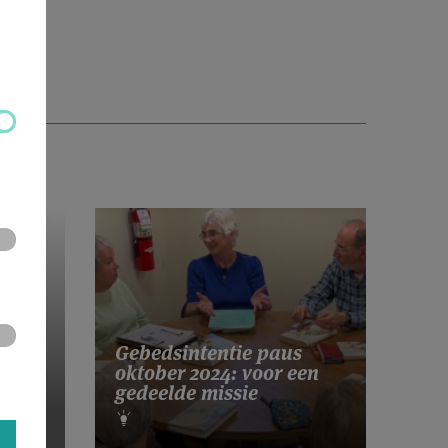
Gebedsintentie paus
ek
oktober 2024: voor een
gedeelde missie