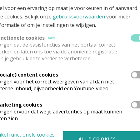
el voor een ervaring op maat je voorkeuren in of aanvaard
le cookies. Bekijk onze
gebruiksvoorwaarden
voor meer
formatie of om je instellingen te wijzigen.
unctionele cookies
AAN
rgen dat de basisfuncties van het portaal correct
rken en laten ons toe via de anonieme registratie
 meer
n je gebruik deze verder te verbeteren.
Sociale) content cookies
rgen voor het correct weergeven van al dan niet
terne inhoud, bijvoorbeeld een Youtube-video.
arketing cookies
rgen ervoor dat we je advertenties op maat kunnen
Lanceringsavond bo
epsvereniging
ten zien.
Zeven kruiswoorden
pastores
kel functionele cookies
ALLE COOKIES