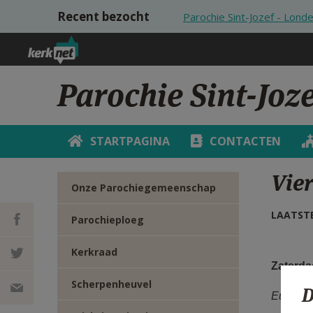
Overslaan en naar de inhoud gaan
Recent bezocht
Parochie Sint-Jozef - Lond
Parochie Sint-Joze
STARTPAGINA
CONTACTEN
Vie
Onze Parochiegemeenschap
LAATSTE
Parochieploeg
Kerkraad
DEEL OP
Zaterda
Scherpenheuvel
D
FACEBOOK
DEEL OP
Eucharis