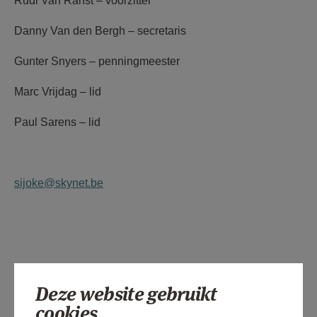
Rudi Van Ranst – voorzitter
AANMELDEN OF REGISTREREN
Danny Van den Bergh – secretaris
Gunter Snyers – penningmeester
Marc Vrijdag – lid
Paul Sarens – lid
sijoke@skynet.be
Deze website gebruikt
cookies