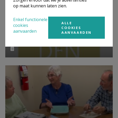
op maat kunnen laten zien.
Enkel functionele
ALLE
cookies
COOKIES
aanvaarden
AANVAARDEN
Lanceringsavond boek Zeven
kruiswoorden