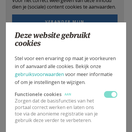
Voor het correct weergeven van deze inhoud
AANMELDEN OF REGISTREREN
dien je (sociale) content cookies te aanvaarden.
VERANDER MIJN
INSTELLINGEN
Deze website gebruikt
cookies
Voor het correct weergeven van deze inhoud
Stel voor een ervaring op maat je voorkeuren
dien je (sociale) content cookies te aanvaarden.
in of aanvaard alle cookies. Bekijk onze
gebruiksvoorwaarden
voor meer informatie
VERANDER MIJN
of om je instellingen te wijzigen.
INSTELLINGEN
Functionele cookies
AAN
Zorgen dat de basisfuncties van het
portaal correct werken en laten ons
toe via de anonieme registratie van je
gebruik deze verder te verbeteren.
Gepubliceerd door