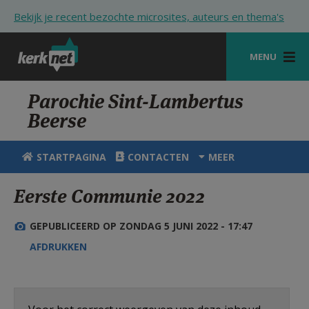
Overslaan en naar de inhoud gaan
Bekijk je recent bezochte microsites, auteurs en thema's
MENU
STARTPAGINA
Parochie Sint-Lambertus
Beerse
KERK
VIERINGEN
STARTPAGINA
CONTACTEN
MEER
SHOP
Eerste Communie 2022
ZOEKEN
GEPUBLICEERD OP ZONDAG 5 JUNI 2022 - 17:47
HULP
AFDRUKKEN
STARTPAGINA PORTAAL
MIJN PAROCHIE