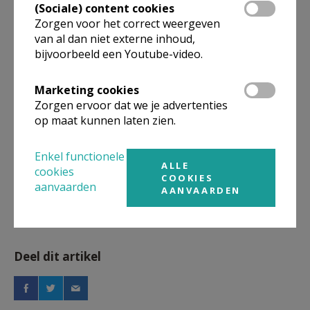
(Sociale) content cookies
Parochie Sint-Lambertus Beerse
Zorgen voor het correct weergeven
van al dan niet externe inhoud,
bijvoorbeeld een Youtube-video.
Meer
Marketing cookies
Communie & Vormsel
Zorgen ervoor dat we je advertenties
op maat kunnen laten zien.
Fotoreportage
Enkel functionele
ALLE
cookies
eerste communie 2022
COOKIES
aanvaarden
AANVAARDEN
Deel dit artikel