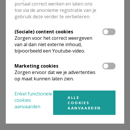
portaal correct werken en laten ons
toe via de anonieme registratie van je
ALLE DETAILS TONEN
gebruik deze verder te verbeteren.
(Sociale) content cookies
Omgeving
Zorgen voor het correct weergeven
van al dan niet externe inhoud,
bijvoorbeeld een Youtube-video.
Niet gevonden wat je zocht? Hier vind je
links naar kerken, eventueel van andere
Marketing cookies
organisaties, in de buurt.
Zorgen ervoor dat we je advertenties
op maat kunnen laten zien.
Kerken in of nabij
Kampenhout -
Nederokkerzeel
Enkel functionele
ALLE
cookies
COOKIES
aanvaarden
AANVAARDEN