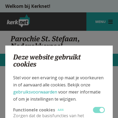
Overslaan en naar de inhoud gaan
Welkom bij Kerknet!
MENU
STARTPAGINA
Parochie St. Stefaan,
Nederokkerzeel
KERK
Deze website gebruikt
VIERINGEN
STARTPAGINA
CONTACTEN
MEER
cookies
SHOP
Stel voor een ervaring op maat je voorkeuren
Sint Stefaan kerk
Verbergen
ZOEKEN
in of aanvaard alle cookies. Bekijk onze
Nederokkerzeel
HULP
gebruiksvoorwaarden
voor meer informatie
of om je instellingen te wijzigen.
MIJN PAROCHIE
Bekijk de details voor de weekendvieringen die doorgaan
in deze kerk, het adres van de kerk, alsook een lijst met
Functionele cookies
AAN
AANMELDEN OF REGISTREREN
kerken in de buurt.
Zorgen dat de basisfuncties van het