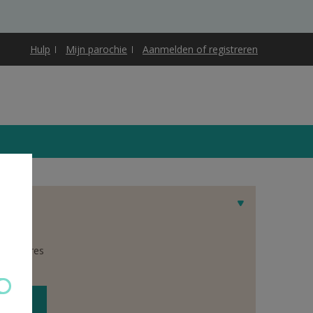
Hulp
Mijn parochie
Aanmelden of registreren
 het adres