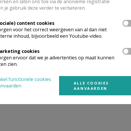
rken en laten ons toe via de anonieme registratie
n je gebruik deze verder te verbeteren.
mgeving
Sociale) content cookies
rgen voor het correct weergeven van al dan niet
terne inhoud, bijvoorbeeld een Youtube-video.
t gevonden wat je zocht? Hier vind je links naar kerken, eve
urt.
arketing cookies
rgen ervoor dat we je advertenties op maat kunnen
rken in of nabij
Pepingen - Bogaarden
ten zien.
kel functionele cookies
ALLE COOKIES
anvaarden
AANVAARDEN