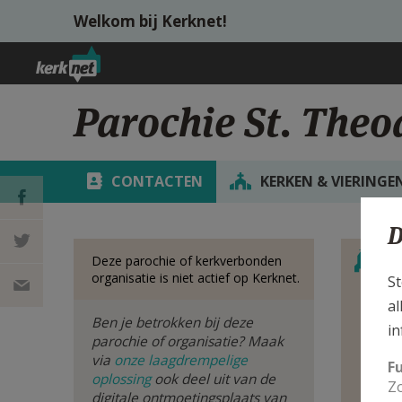
Overslaan en naar de inhoud gaan
Welkom bij Kerknet!
Parochie St. The
CONTACTEN
KERKEN & VIERINGE
D
Verbe
DEEL OP
S
Deze parochie of kerkverbonden
organisatie is niet actief op Kerknet.
St
FACEBOOK
DEEL OP
al
Ben je betrokken bij deze
In 
in
TWITTER
DEEL
van
parochie of organisatie? Maak
via
onze laagdrempelige
F
oplossing
ook deel uit van de
VIA
Zo
digitale ontmoetingsplaats van