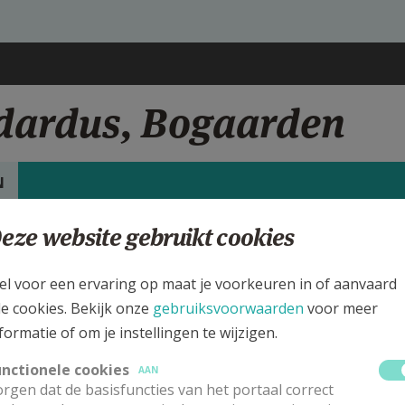
odardus, Bogaarden
N
eze website gebruikt cookies
rgen
int Theodardus kerk Bogaarden
el voor een ervaring op maat je voorkeuren in of aanvaard
le cookies. Bekijk onze
gebruiksvoorwaarden
voor meer
deze kerk vinden geen weekendvieringen plaats. Bekijk de details voor
formatie of om je instellingen te wijzigen.
 de kerk, alsook een lijst met kerken in de buurt.
unctionele cookies
AAN
rgen dat de basisfuncties van het portaal correct
ALLE DETAILS TONEN