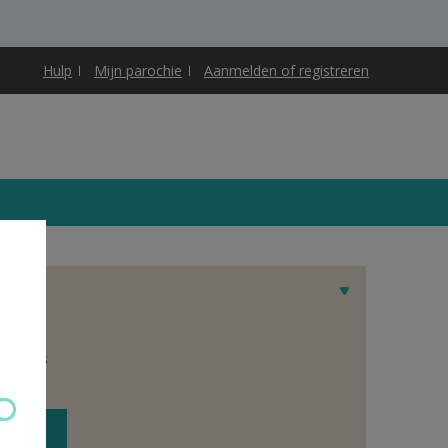
Hulp
Mijn parochie
Aanmelden of registreren
et adres