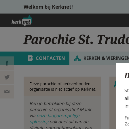
Overslaan en naar de inhoud gaan
Welkom bij Kerknet!
Parochie St. Trud
CONTACTEN
KERKEN & VIERINGE
D
Verbe
DEEL OP
S
Deze parochie of kerkverbonden
organisatie is niet actief op Kerknet.
St
FACEBOOK
DEEL OP
al
Ben je betrokken bij deze
Bek
in
TWITTER
DEEL
van
parochie of organisatie? Maak
via
onze laagdrempelige
F
oplossing
ook deel uit van de
VIA
Zo
digitale ontmoetingsplaats van