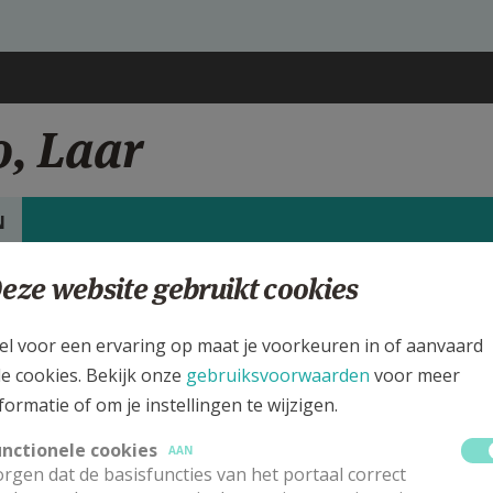
o, Laar
N
eze website gebruikt cookies
rgen
int Trudo kerk Laar
el voor een ervaring op maat je voorkeuren in of aanvaard
le cookies. Bekijk onze
gebruiksvoorwaarden
voor meer
ijk de details voor de weekendvieringen die doorgaan in deze kerk, h
formatie of om je instellingen te wijzigen.
 de kerk, alsook een lijst met kerken in de buurt.
unctionele cookies
AAN
rgen dat de basisfuncties van het portaal correct
ALLE DETAILS TONEN