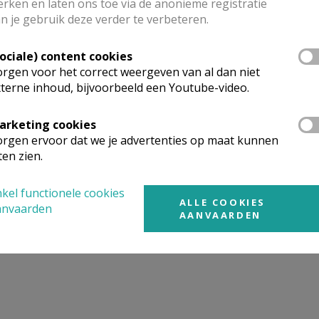
rken en laten ons toe via de anonieme registratie
n je gebruik deze verder te verbeteren.
mgeving
Sociale) content cookies
rgen voor het correct weergeven van al dan niet
terne inhoud, bijvoorbeeld een Youtube-video.
t gevonden wat je zocht? Hier vind je links naar kerken, eve
urt.
arketing cookies
rgen ervoor dat we je advertenties op maat kunnen
rken in of nabij
Landen - Laar
ten zien.
kel functionele cookies
ALLE COOKIES
anvaarden
AANVAARDEN