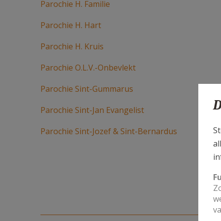
Parochie H. Familie
Parochie H. Hart
Parochie H. Kruis
Parochie O.L.V.-Onbevlekt
Parochie Sint-Gummarus
D
Parochie Sint-Jan Evangelist
St
Parochie Sint-Jozef & Sint-Bernardus
al
in
F
Zo
we
va