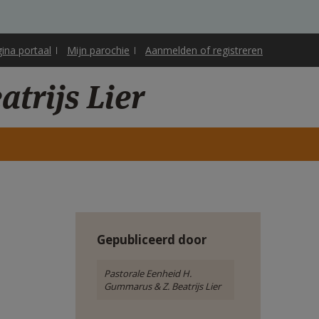
gina portaal
Mijn parochie
Aanmelden of registreren
trijs Lier
Gepubliceerd door
Pastorale Eenheid H.
Gummarus & Z. Beatrijs Lier