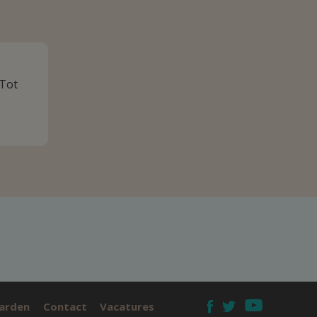
 Tot
arden
Contact
Vacatures