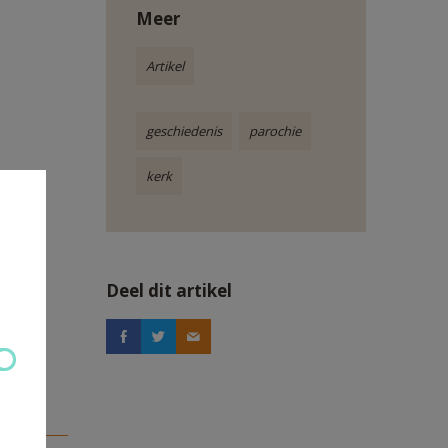
Meer
Artikel
geschiedenis
parochie
kerk
Deel dit artikel