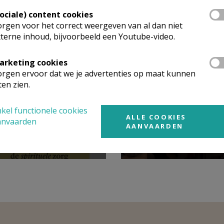
Sociale) content cookies
rgen voor het correct weergeven van al dan niet
terne inhoud, bijvoorbeeld een Youtube-video.
arketing cookies
rgen ervoor dat we je advertenties op maat kunnen
ten zien.
Gebedsintentie pau
kel functionele cookies
ALLE COOKIES
eringsavond boek
oktober 2024: voor e
anvaarden
AANVAARDEN
n kruiswoorden
gedeelde missie