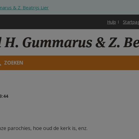
rus & Z. Beatrijs Lier
Hulp
Startpa
 H. Gummarus & Z. Bea
ZOEKEN
3:44
e parochies, hoe oud de kerk is, enz.