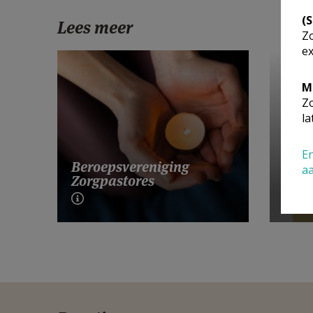
(
Lees meer
Zo
ex
M
Zo
la
En
Lanc
Beroepsvereniging
a
Zeve
Zorgpastores