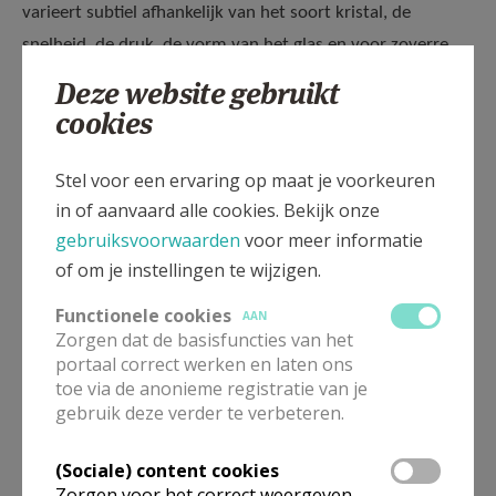
varieert subtiel afhankelijk van het soort kristal, de
snelheid, de druk, de vorm van het glas en voor zoverre
het glas gevuld is. Het is een complexe uitdaging, maar
Deze website gebruikt
een begenadigd componist tovert met verschillend
cookies
vibrerende kristalglazen een wonderbaarlijke compositie.
Polyfonie of meerstemmigheid is als kristal,
waarbij
Stel voor een ervaring op maat je voorkeuren
iedere stem of stemgroep, ’t zij sopraan, alt, tenor, bas …
in of aanvaard alle cookies. Bekijk onze
gebruiksvoorwaarden
voor meer informatie
, zijn eigen melodisch effect heeft en verschillende
of om je instellingen te wijzigen.
melodieën tegelijk klinken, toch minutieus en
onafhankelijk van elkaar afwijkend maar evenwaardig
Functionele cookies
AAN
bewegen, soms met een verschillend ritme. Polyfonie kan
Zorgen dat de basisfuncties van het
portaal correct werken en laten ons
4, 5 … tot 12 stemmig zijn, zelfs meer.
toe via de anonieme registratie van je
gebruik deze verder te verbeteren.
Zondag 10 maart 2024 - 16:00 uur - Sint-
Maartenskerk centrum Kortrijk
(Sociale) content cookies
In samenwerking met PASSIO2024 Kortrijk,
Zorgen voor het correct weergeven