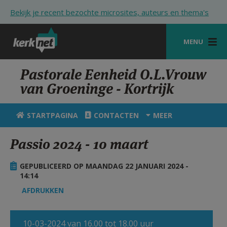
Overslaan en naar de inhoud gaan
Bekijk je recent bezochte microsites, auteurs en thema's
MENU
STARTPAGINA
Pastorale Eenheid O.L.Vrouw
van Groeninge - Kortrijk
KERK
VIERINGEN
STARTPAGINA
CONTACTEN
MEER
SHOP
Passio 2024 - 10 maart
ZOEKEN
GEPUBLICEERD OP MAANDAG 22 JANUARI 2024 -
HULP
14:14
AFDRUKKEN
STARTPAGINA PORTAAL
MIJN PAROCHIE
10-03-2024 van 16.00 tot 18.00 uur