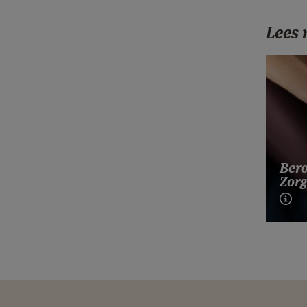
Lees
Bero
Zorg