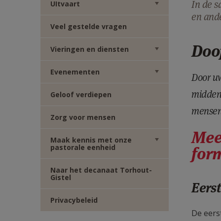
In de s
UItvaart
en ande
Veel gestelde vragen
D
oo
Vieringen en diensten
Evenementen
Door uw
midden.
Geloof verdiepen
mense
Zorg voor mensen
Meer
Maak kennis met onze
pastorale eenheid
for
Naar het decanaat Torhout-
Gistel
Eers
Privacybeleid
De eers