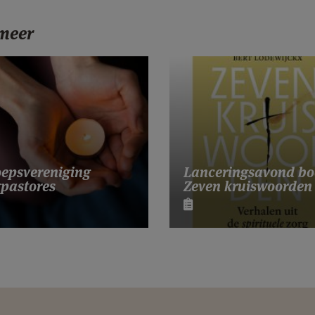
 meer
Lanceringsavond bo
epsvereniging
Zeven kruiswoorden
pastores