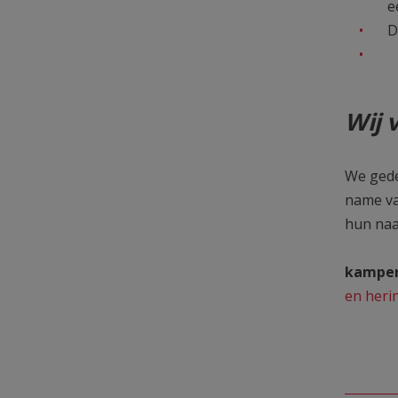
e
D
Wij 
We gede
name va
hun n
Enkele
kampen
en heri