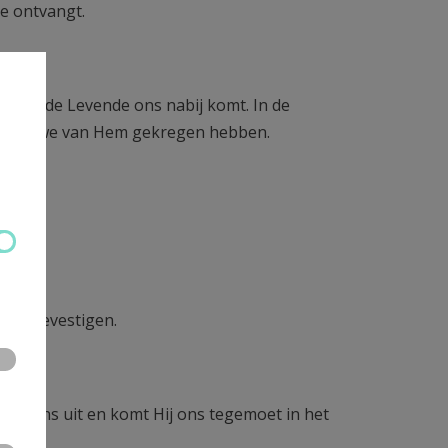
ie ontvangt.
ek waar de Levende ons nabij komt. In de
les wat we van Hem gekregen hebben.
eest.
d te bevestigen.
naar ons uit en komt Hij ons tegemoet in het