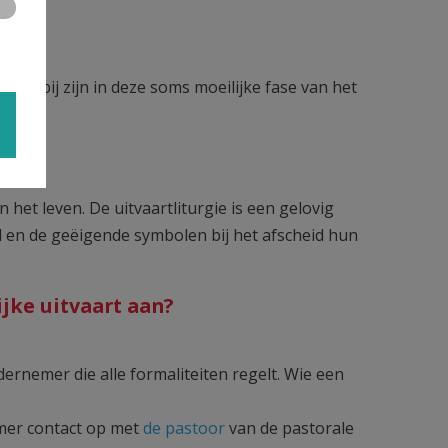
n nabij zijn in deze soms moeilijke fase van het
n het leven. De uitvaartliturgie is een gelovig
d en de geëigende symbolen bij het afscheid hun
ijke uitvaart aan?
dernemer die alle formaliteiten regelt. Wie een
emer contact op met
de pastoor
van de pastorale