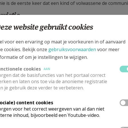
e is de eerste keer dat een kind of volwassene de commun
ristie
eze website gebruikt cookies
ristie is voedsel voor christenen. Het is de plaats bij uitst
stieviering drukken we ook onze dankbaarheid uit voor al
el voor een ervaring op maat je voorkeuren in of aanvaard
sel
le cookies. Bekijk onze
gebruiksvoorwaarden
voor meer
formatie of om je instellingen te wijzigen.
sacrament van het vormsel ontvang je de zalving met Gods G
unctionele cookies
AAN
rgen dat de basisfuncties van het portaal correct
lijk
rken en laten ons toe via de anonieme registratie
n je gebruik deze verder te verbeteren.
kelijk huwelijk is een bewuste keuze om jullie trouw voor Go
t of sacrament van de verzoening
Sociale) content cookies
rgen voor het correct weergeven van al dan niet
terne inhoud, bijvoorbeeld een Youtube-video.
in ons leven tekort schieten, steekt God Zijn helpende hand 
nt van de verzoening.