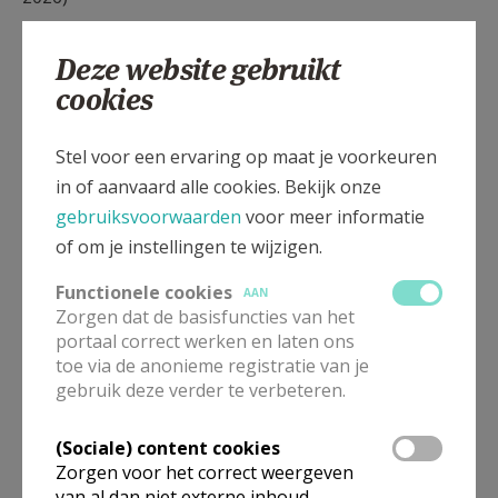
De gemeenteraad van Koksijde werd opgeluisterd
Deze website gebruikt
met een bijzonder muzikaal moment. Het prachtige
cookies
pianospel van artistiek directeur Jan Vermeire
(Orgelkring Koksijde) vulde de raadzaal. Jan bracht
Stel voor een ervaring op maat je voorkeuren
onder andere de Aria van de Goldbergvariaties van JS
in of aanvaard alle cookies. Bekijk onze
Bach.
gebruiksvoorwaarden
voor meer informatie
of om je instellingen te wijzigen.
Functionele cookies
AAN
Zorgen dat de basisfuncties van het
portaal correct werken en laten ons
toe via de anonieme registratie van je
gebruik deze verder te verbeteren.
(Sociale) content cookies
Zorgen voor het correct weergeven
van al dan niet externe inhoud,