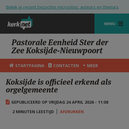
Overslaan en naar de inhoud gaan
Bekijk je recent bezochte microsites, auteurs en thema's
MENU
STARTPAGINA
Pastorale Eenheid Ster der
Zee Koksijde-Nieuwpoort
KERK
VIERINGEN
STARTPAGINA
CONTACTEN
MEER
SHOP
Koksijde is officieel erkend als
orgelgemeente
ZOEKEN
HULP
GEPUBLICEERD OP VRIJDAG 24 APRIL 2026 - 11:08
STARTPAGINA PORTAAL
2 MINUTEN LEESTIJD
AFDRUKKEN
MIJN PAROCHIE