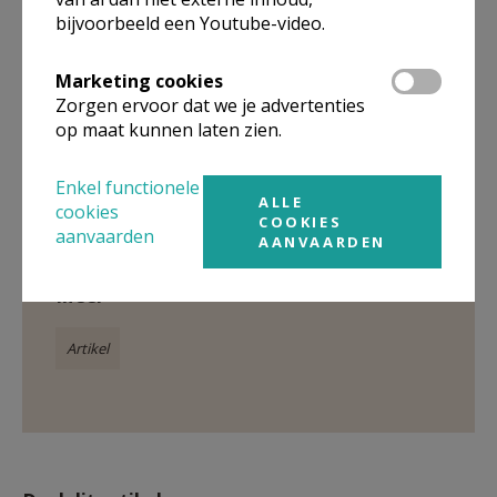
bijvoorbeeld een Youtube-video.
Carlo Wouters en Jan Vermeire © Sophie Legein
Marketing cookies
Zorgen ervoor dat we je advertenties
op maat kunnen laten zien.
Gepubliceerd door
Enkel functionele
ALLE
cookies
COOKIES
Pastorale Eenheid Ster der Zee Koksijde-Nieuwpoort
aanvaarden
AANVAARDEN
Meer
Artikel