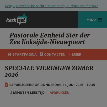
Overslaan en naar de inhoud gaan
Bekijk je recent bezochte microsites, auteurs en thema's
MENU
STARTPAGINA
Pastorale Eenheid Ster der
Zee Koksijde-Nieuwpoort
KERK
VIERINGEN
STARTPAGINA
CONTACTEN
MEER
SHOP
SPECIALE VIERINGEN ZOMER
2026
ZOEKEN
HULP
GEPUBLICEERD OP DONDERDAG 18 JUNI 2026 - 10:35
STARTPAGINA PORTAAL
2 MINUTEN LEESTIJD
AFDRUKKEN
MIJN PAROCHIE