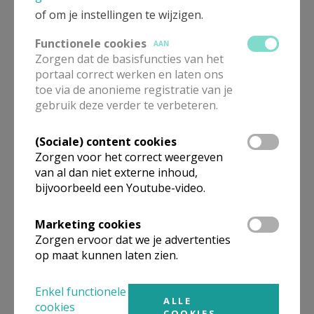
of om je instellingen te wijzigen.
9.00u: Bevrijdingsmis : St-Niklaaskerk te
Oostduinkerke opgeluisterd door het
Functionele cookies
AAN
Zorgen dat de basisfuncties van het
Beauvarletkoor.
portaal correct werken en laten ons
toe via de anonieme registratie van je
Donderdag 17 september
gebruik deze verder te verbeteren.
9.00u: Vissermis : St-Niklaaskerk te Oostduinkerke
(Sociale) content cookies
Zondag, 27 september
Zorgen voor het correct weergeven
van al dan niet externe inhoud,
10.15u: O-L-V ter Duinenkerk: startviering nieuw
bijvoorbeeld een Youtube-video.
pastoraal jaar.
Marketing cookies
Zorgen ervoor dat we je advertenties
Geen vieringen in de andere kerken van Koksijde op
op maat kunnen laten zien.
zaterdag en zondag.
Enkel functionele
ALLE
cookies
COOKIES