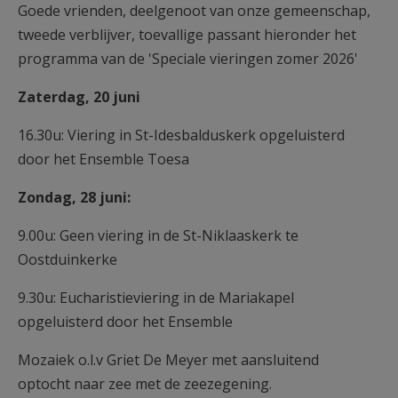
Goede vrienden, deelgenoot van onze gemeenschap,
AANMELDEN OF REGISTREREN
tweede verblijver, toevallige passant hieronder het
programma van de 'Speciale vieringen zomer 2026'
Zaterdag, 20 juni
16.30u: Viering in St-Idesbalduskerk opgeluisterd
door het Ensemble Toesa
Zondag, 28 juni:
9.00u: Geen viering in de St-Niklaaskerk te
Oostduinkerke
9.30u: Eucharistieviering in de Mariakapel
opgeluisterd door het Ensemble
Mozaiek o.l.v Griet De Meyer met aansluitend
optocht naar zee met de zeezegening.