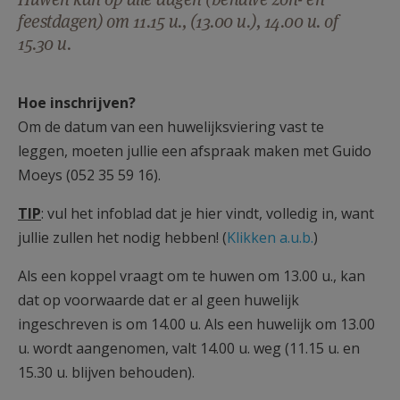
AANMELDEN OF REGISTREREN
feestdagen) om 11.15 u., (13.00 u.), 14.00 u. of
15.30 u.
Hoe inschrijven?
Om de datum van een huwelijksviering vast te
leggen, moeten jullie een afspraak maken met Guido
Moeys (052 35 59 16).
TIP
: vul het infoblad dat je hier vindt, volledig in, want
jullie zullen het nodig hebben! (
Klikken a.u.b.
)
Als een koppel vraagt om te huwen om 13.00 u., kan
dat op voorwaarde dat er al geen huwelijk
ingeschreven is om 14.00 u. Als een huwelijk om 13.00
u. wordt aangenomen, valt 14.00 u. weg (11.15 u. en
15.30 u. blijven behouden).