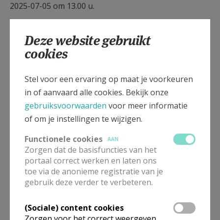
2025-07-05 om 13.00 u.
Deze website gebruikt
cookies
Stel voor een ervaring op maat je voorkeuren
in of aanvaard alle cookies. Bekijk onze
Gepubliceerd door
gebruiksvoorwaarden
voor meer informatie
of om je instellingen te wijzigen.
Pastorale Zone Effata - Opwijk
Functionele cookies
AAN
Zorgen dat de basisfuncties van het
Meer
portaal correct werken en laten ons
toe via de anonieme registratie van je
Artikel
gebruik deze verder te verbeteren.
(Sociale) content cookies
Zorgen voor het correct weergeven