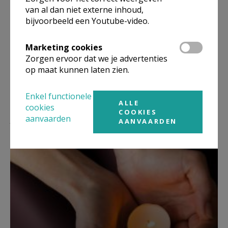
van al dan niet externe inhoud,
bijvoorbeeld een Youtube-video.
Deel dit artikel
Marketing cookies
Zorgen ervoor dat we je advertenties
op maat kunnen laten zien.
Enkel functionele
ALLE
cookies
COOKIES
Lees meer
aanvaarden
AANVAARDEN