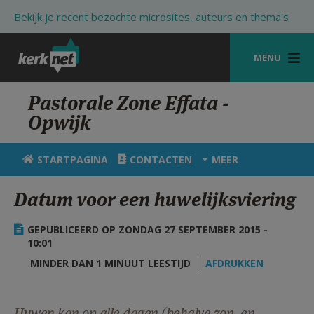
Overslaan en naar de inhoud gaan
Bekijk je recent bezochte microsites, auteurs en thema's
MENU
STARTPAGINA
Pastorale Zone Effata -
Opwijk
KERK
VIERINGEN
STARTPAGINA
CONTACTEN
MEER
SHOP
Datum voor een huwelijksviering
ZOEKEN
GEPUBLICEERD OP ZONDAG 27 SEPTEMBER 2015 -
HULP
10:01
MINDER DAN 1 MINUUT LEESTIJD
AFDRUKKEN
STARTPAGINA PORTAAL
MIJN PAROCHIE
Huwen kan op alle dagen (behalve zon- en