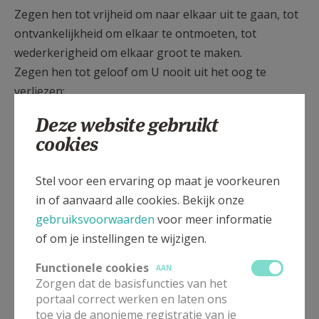
Zegen hen tot vrijheid om naar elkaar uit te gaan, tot
ontvankelijkheid om elkaar te ontmoeten, tot
wederkerigheid om elkaar groot te maken.
Zegen hen tot geloof om U nooit uit het oog te
verliezen;
tot hoop om mensen van vertrouwen te zijn;
Deze website gebruikt
tot liefde om zachtmoedig te zijn.
cookies
Zegen hen met uw liefde, God,
in dit uur en elke dag opnieuw.
Stel voor een ervaring op maat je voorkeuren
Amen.
in of aanvaard alle cookies. Bekijk onze
gebruiksvoorwaarden
voor meer informatie
of om je instellingen te wijzigen.
Functionele cookies
AAN
Gepubliceerd door
Zorgen dat de basisfuncties van het
portaal correct werken en laten ons
Pastorale Zone Effata - Opwijk
toe via de anonieme registratie van je