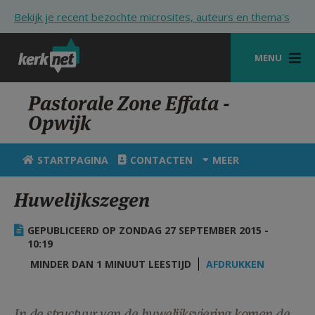
Overslaan en naar de inhoud gaan
Bekijk je recent bezochte microsites, auteurs en thema's
MENU
STARTPAGINA
Pastorale Zone Effata -
Opwijk
KERK
VIERINGEN
STARTPAGINA
CONTACTEN
MEER
SHOP
Huwelijkszegen
ZOEKEN
GEPUBLICEERD OP ZONDAG 27 SEPTEMBER 2015 -
HULP
10:19
MINDER DAN 1 MINUUT LEESTIJD
AFDRUKKEN
STARTPAGINA PORTAAL
MIJN PAROCHIE
In de structuur van de huwelijksviering komen de