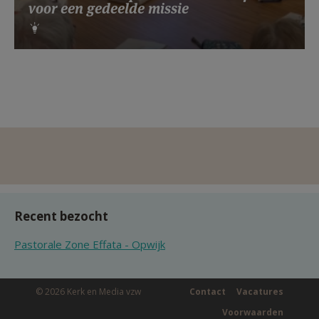
voor een gedeelde missie
Recent bezocht
Pastorale Zone Effata - Opwijk
© 2026 Kerk en Media vzw
Contact
Vacatures
Voorwaarden