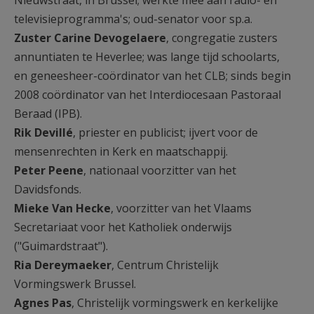
Nieuwstraat, in Brussel; werkte mee aan radio- en
televisieprogramma's; oud-senator voor sp.a.
Zuster Carine Devogelaere
, congregatie zusters
annuntiaten te Heverlee; was lange tijd schoolarts,
en geneesheer-coördinator van het CLB; sinds begin
2008 coördinator van het Interdiocesaan Pastoraal
Beraad (IPB).
Rik Devillé
, priester en publicist; ijvert voor de
mensenrechten in Kerk en maatschappij.
Peter Peene
, nationaal voorzitter van het
Davidsfonds.
Mieke Van Hecke
, voorzitter van het Vlaams
Secretariaat voor het Katholiek onderwijs
("Guimardstraat").
Ria Dereymaeker
, Centrum Christelijk
Vormingswerk Brussel.
Agnes Pas
, Christelijk vormingswerk en kerkelijke