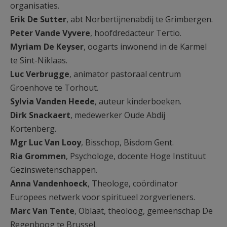
organisaties.
Erik De Sutter
, abt Norbertijnenabdij te Grimbergen.
Peter Vande Vyvere
, hoofdredacteur Tertio.
Myriam De Keyser
, oogarts inwonend in de Karmel
te Sint-Niklaas.
Luc Verbrugge
, animator pastoraal centrum
Groenhove te Torhout.
Sylvia Vanden Heede
, auteur kinderboeken.
Dirk Snackaert
, medewerker Oude Abdij
Kortenberg.
Mgr Luc Van Looy
, Bisschop, Bisdom Gent.
Ria Grommen
, Psychologe, docente Hoge Instituut
Gezinswetenschappen.
Anna Vandenhoeck
, Theologe, coördinator
Europees netwerk voor spiritueel zorgverleners.
Marc Van Tente
, Oblaat, theoloog, gemeenschap De
Regenboog te Brussel.