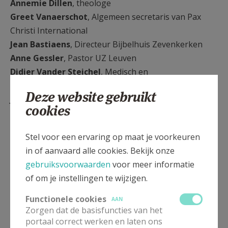
Annemie Dillen
, theologe
Greet Vanaerschot
, Algemeen secretaris van Pax
Christi International
Jean Bastiaens
, Directeur Bijbelhuis Zevenkerken
Anne Gessler
, Pastor UZ Leuven
Didier Vander Steichel
, Medisch en
wetenschappelijk directeur Stichting tegen kanker
Deze website gebruikt
Johan Van der Vloet
, diaken, theoloog, psycholoog,
cookies
prof en hoofdredacteur van MagaZijn.
Siska Deknudt
,
Gevangenisaalmoezenier
Stel voor een ervaring op maat je voorkeuren
Anja ’T Kindt
, verantwoordelijke De Ark - Gent
in of aanvaard alle cookies. Bekijk onze
Erik Galle
, priester, psychotherapeut, auteur
gebruiksvoorwaarden
voor meer informatie
Sebastien de Fooz
, Trekker van de dialoog
of om je instellingen te wijzigen.
Hilde Ingels
, Amfora VZW, journaliste
Annelien Boone
, Directeur IJD
Functionele cookies
AAN
Emmanuel Van Lierde
, Hoofdredacteur Tertio
Zorgen dat de basisfuncties van het
portaal correct werken en laten ons
Mgr Koen Vanhoutte,
hulpbisschop