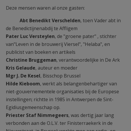
AANMELDEN OF REGISTREREN
Deze mensen waren al onze gasten:
Abt Benedikt Verschelden
, toen Vader abt in
de Benedictijnenabdij te Affligem
Pater Luc Versteylen
, de "groene pater" , stichter
van"Leven in de brouwerij Viersel", "Helaba", en
publicist van boeken en artikels
Christine Bruggeman
, verantwoordelijke in De Ark
Kris Gelaude
, auteur en moeder
Mgr J. De Kesel
, Bisschop Brussel
Hilde Kieboom
, werkt als belangenbehartiger van
niet-gouvernementele organisaties bij de Europese
instellingen; richtte in 1985 in Antwerpen de Sint-
Egidiusgemeenschap op.
Priester Staf Nimmegeers
, was dertig jaar lang
verbonden aan de O.L.V. ter Finisterraekerk in de