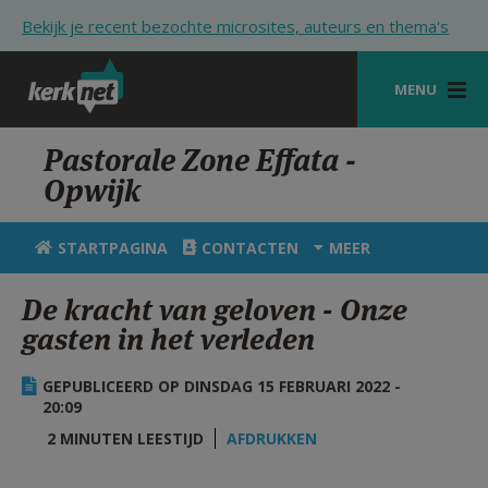
Overslaan en naar de inhoud gaan
Bekijk je recent bezochte microsites, auteurs en thema's
MENU
STARTPAGINA
Pastorale Zone Effata -
Opwijk
KERK
VIERINGEN
STARTPAGINA
CONTACTEN
MEER
SHOP
De kracht van geloven - Onze
gasten in het verleden
ZOEKEN
HULP
GEPUBLICEERD OP DINSDAG 15 FEBRUARI 2022 -
20:09
STARTPAGINA PORTAAL
2 MINUTEN LEESTIJD
AFDRUKKEN
MIJN PAROCHIE