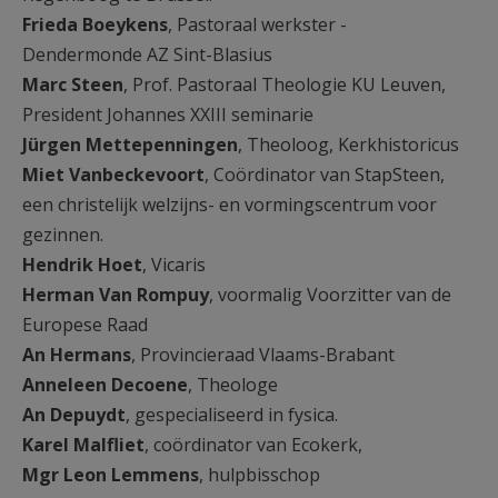
Frieda Boeykens
, Pastoraal werkster -
Dendermonde AZ Sint-Blasius
Marc Steen
, Prof. Pastoraal Theologie KU Leuven,
President Johannes XXIII seminarie
Jürgen Mettepenningen
, Theoloog, Kerkhistoricus
Miet Vanbeckevoort
, Coördinator van StapSteen,
een christelijk welzijns- en vormingscentrum voor
gezinnen.
Hendrik Hoet
, Vicaris
Herman Van Rompuy
, voormalig Voorzitter van de
Europese Raad
An Hermans
, Provincieraad Vlaams-Brabant
Anneleen Decoene
, Theologe
An Depuydt
, gespecialiseerd in fysica.
Karel Malfliet
, coördinator van Ecokerk,
Mgr Leon Lemmens
, hulpbisschop