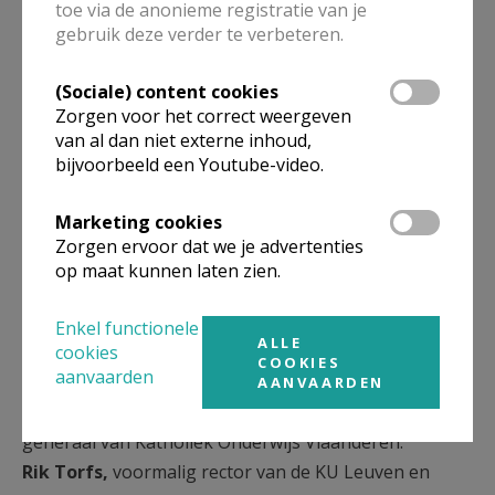
toe via de anonieme registratie van je
Sien Callebaut
, Interdiocesane jeugddienst
gebruik deze verder te verbeteren.
Niek Everts
, Straatpastor 't Vlot
Lindsy Desmet
, Onderzoeker KUL, ouderenpastor
(Sociale) content cookies
Chris Derde
, CEO Wase Wind, Bezieler windturbines
Zorgen voor het correct weergeven
in Lesotho
van al dan niet externe inhoud,
bijvoorbeeld een Youtube-video.
Luc Vanmaercke
, Hoofdredacteur Kerk&leven
Marketing cookies
OPGELET:
Aanvankelijk hebben wij als eerste datum
Zorgen ervoor dat we je advertenties
op maat kunnen laten zien.
10 maart 2025 aangekondigd.
Wie wij toen verwachtten heeft echter afgemeld. Die
Enkel functionele
bijeenkomst valt weg. Onze excuses.
ALLE
cookies
COOKIES
aanvaarden
Lieve Wouters,
redacteur bij Otheo
AANVAARDEN
Lieven Boeve,
theoloog en voormalig directeur-
generaal van Katholiek Onderwijs Vlaanderen.
Rik Torfs,
voormalig rector van de KU Leuven en