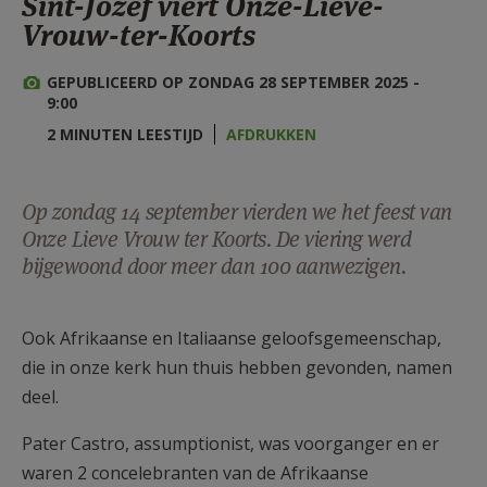
Sint-Jozef viert Onze-Lieve-
AANMELDEN OF REGISTREREN
Vrouw-ter-Koorts
GEPUBLICEERD OP ZONDAG 28 SEPTEMBER 2025 -
9:00
2 MINUTEN LEESTIJD
AFDRUKKEN
Op zondag 14 september vierden we het feest van
Onze Lieve Vrouw ter Koorts. De viering werd
bijgewoond door meer dan 100 aanwezigen.
Ook Afrikaanse en Italiaanse geloofsgemeenschap,
die in onze kerk hun thuis hebben gevonden, namen
deel.
Pater Castro, assumptionist, was voorganger en er
waren 2 concelebranten van de Afrikaanse