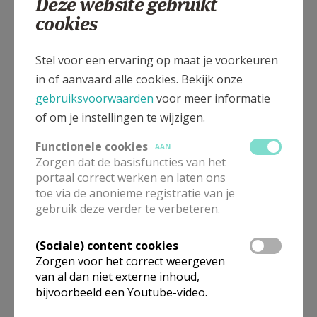
Deze website gebruikt
dank aan onze hemelse Moeder Maria die ons zo kan
cookies
inspireren en begeesteren
De gemeenschap van Sint-Jozef
Stel voor een ervaring op maat je voorkeuren
in of aanvaard alle cookies. Bekijk onze
gebruiksvoorwaarden
voor meer informatie
of om je instellingen te wijzigen.
Functionele cookies
AAN
Zorgen dat de basisfuncties van het
portaal correct werken en laten ons
toe via de anonieme registratie van je
gebruik deze verder te verbeteren.
(Sociale) content cookies
Zorgen voor het correct weergeven
Viering Onze-Lieve-Vrouw-ter-Koorts
van al dan niet externe inhoud,
bijvoorbeeld een Youtube-video.