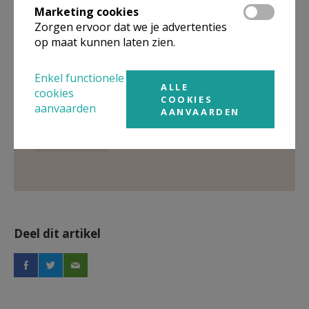
Marketing cookies
Zorgen ervoor dat we je advertenties
Gepubliceerd door
op maat kunnen laten zien.
Pastorale zone Leuven aan de Dijle
Enkel functionele
ALLE
cookies
COOKIES
Meer
aanvaarden
AANVAARDEN
Fotoreportage
Deel dit artikel