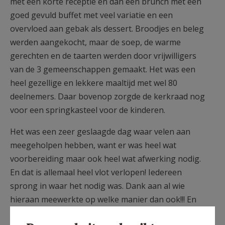
met een korte receptie en dan een brunch met een
goed gevuld buffet met veel variatie en een
overvloed aan gebak als dessert. Broodjes en beleg
werden aangekocht, maar de soep, de warme
gerechten en de taarten werden door vrijwilligers
van de 3 gemeenschappen gemaakt. Het was een
heel gezellige en lekkere maaltijd met wel 80
deelnemers. Daar bovenop zorgde de kerkraad nog
voor een springkasteel voor de kinderen.
Het was een zeer geslaagde dag waar velen aan
meegeholpen hebben, want er was heel wat
voorbereiding maar ook heel wat afwerking nodig.
En dat is allemaal heel vlot verlopen! Iedereen
sprong in waar het nodig was. Dank aan al wie
hieraan meewerkte op welke manier dan ook!!! En
ook dank aan al wie aanwezig was! En natuurlijk ook