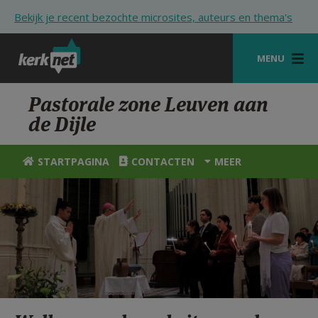
Overslaan en naar de inhoud gaan
Bekijk je recent bezochte microsites, auteurs en thema's
MENU
STARTPAGINA
Pastorale zone Leuven aan
de Dijle
KERK
VIERINGEN
STARTPAGINA
CONTACTEN
MEER
SHOP
ZOEKEN
HULP
STARTPAGINA PORTAAL
MIJN PAROCHIE