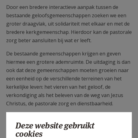
Door een bredere interactieve aanpak tussen de
bestaande geloofsgemeenschappen zoeken we een
groter draagvlak, uit solidariteit met elkaar en met de
bredere kerkgemeenschap. Hierdoor kan de pastorale
zorg beter aansluiten bij wat er leeft.
De bestaande gemeenschappen krijgen en geven
hiermee een grotere ademruimte. De uitdaging is dan
ook dat deze gemeenschappen moeten groeien naar
een eenheid op de verschillende terreinen van het
kerkelijke leven: het vieren van het geloof, de
verkondiging als het beleven van de weg van Jezus
Christus, de pastorale zorg en dienstbaarheid.
Deze website gebruikt
cookies