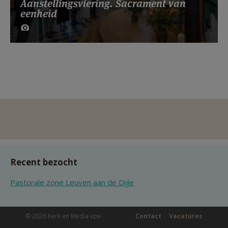
Aanstellingsviering. Sacrament van
eenheid
Recent bezocht
Pastorale zone Leuven aan de Dijle
© 2026 Kerk en Media vzw
Contact
Vacatures