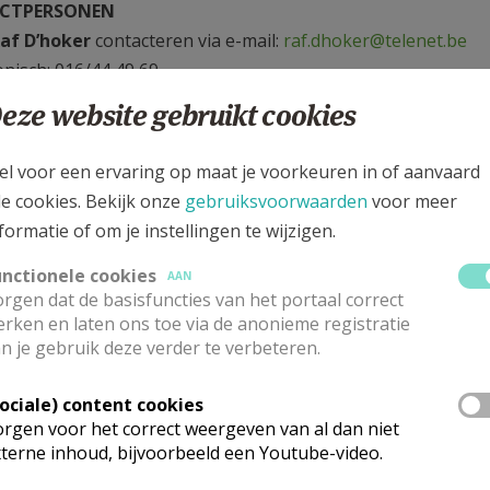
CTPERSONEN
af D’hoker
contacteren via e-mail:
raf.dhoker@telenet.be
onisch: 016/44 49 69
e
kerkraad
, contacteer
Mariella Guzzone
via e-mail:
mariel
eze website gebruikt cookies
onisch: 016/44 74 70
el voor een ervaring op maat je voorkeuren in of aanvaard
AROLUSKERK
le cookies. Bekijk onze
gebruiksvoorwaarden
voor meer
Langeveld 32, Holsbeek-Attenhoven
formatie of om je instellingen te wijzigen.
unctionele cookies
AAN
rgen dat de basisfuncties van het portaal correct
rken en laten ons toe via de anonieme registratie
n je gebruik deze verder te verbeteren.
Sociale) content cookies
rgen voor het correct weergeven van al dan niet
terne inhoud, bijvoorbeeld een Youtube-video.