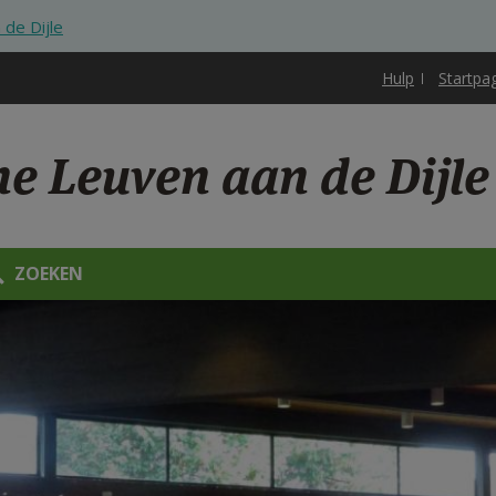
de Dijle
Hulp
Startpa
ne Leuven aan de Dijle
ZOEKEN