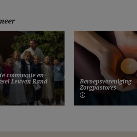
 meer
ste communie en
msel Leuven Rand
Beroepsvereniging
Zorgpastores