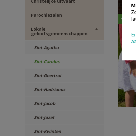
Christelijke uitvaart
M
Zo
Parochiezalen
la
Lokale
geloofsgemeenschappen
En
a
Sint-Agatha
Sint-Carolus
Sint-Geertrui
Sint-Hadrianus
Sint-Jacob
Sint-Jozef
Sint-Kwinten