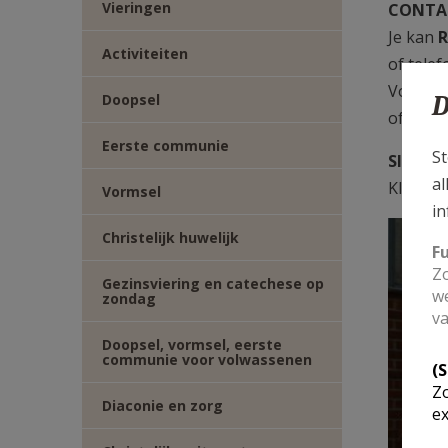
Vieringen
CONTA
Je kan
R
Activiteiten
of telef
Voor d
D
Doopsel
of telef
Eerste communie
St
SINT-C
al
Kleine 
Vormsel
in
Christelijk huwelijk
F
Zo
Gezinsviering en catechese op
we
zondag
va
Doopsel, vormsel, eerste
communie voor volwassenen
(
Zo
Diaconie en zorg
ex