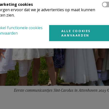
arketing cookies
rgen ervoor dat we je advertenties op maat kunnen
ten zien.
kel functionele cookies
ALLE COOKIES
anvaarden
AANVAARDEN
Eerste communicantjes Sint-Carolus in Attenhoven 2023 