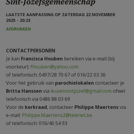
Sint-Jozefsgemeenschap
AANMELDEN OF REGISTREREN
LAATSTE AANPASSING OP ZATERDAG 22 NOVEMBER
2025 - 20:23
AFDRUKKEN
CONTACTPERSONEN
Je kan
Francisca Houben
bereiken via e-mail (bij
voorkeur):
fhouben@yahoo.com
of telefonisch: 0497/28 70 67 of 016/22 03 36
Voor het gebruik van
parochielokalen
contacteer je
Britta Hanssen
via
leuvensintjozef@gmail.com
ofwel
telefonisch via 0486 88 03 69
Voor de
kerkraad
, contacteer
Philippe Maertens
via
e-mail:
Philippe.Maertens2@telenet.be
of telefonisch: 016/40 54 93