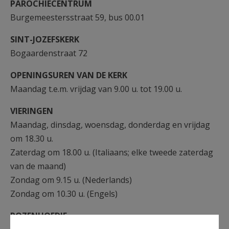
PAROCHIECENTRUM
Burgemeestersstraat 59, bus 00.01
SINT-JOZEFSKERK
Bogaardenstraat 72
OPENINGSUREN VAN DE KERK
Maandag t.e.m. vrijdag van 9.00 u. tot 19.00 u.
VIERINGEN
Maandag, dinsdag, woensdag, donderdag en vrijdag
om 18.30 u.
Zaterdag om 18.00 u. (Italiaans; elke tweede zaterdag
van de maand)
Zondag om 9.15 u. (Nederlands)
Zondag om 10.30 u. (Engels)
ROZENHOEDJE