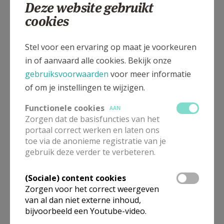
Maandag t.e.m. vrijdag om 18.00 u.
Deze website gebruikt
cookies
Stel voor een ervaring op maat je voorkeuren
in of aanvaard alle cookies. Bekijk onze
gebruiksvoorwaarden
voor meer informatie
of om je instellingen te wijzigen.
Functionele cookies
AAN
Zorgen dat de basisfuncties van het
portaal correct werken en laten ons
toe via de anonieme registratie van je
gebruik deze verder te verbeteren.
Gezinsviering met aansluitend catechese voor kinderen en
(Sociale) content cookies
Zorgen voor het correct weergeven
volwassenen © Pastorale zone Leuven aan de Dijle
van al dan niet externe inhoud,
bijvoorbeeld een Youtube-video.