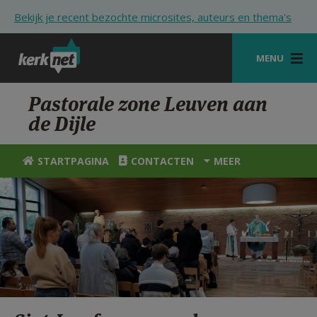
Overslaan en naar de inhoud gaan
Bekijk je recent bezochte microsites, auteurs en thema's
MENU
STARTPAGINA
Pastorale zone Leuven aan
de Dijle
KERK
VIERINGEN
STARTPAGINA
CONTACTEN
MEER
SHOP
ZOEKEN
HULP
STARTPAGINA PORTAAL
MIJN PAROCHIE