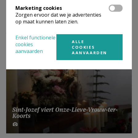
Marketing cookies
Zorgen ervoor dat we je advertenties
op maat kunnen laten zien.
Lees meer
Enkel functionele
ALLE
cookies
COOKIES
aanvaarden
AANVAARDEN
Sint-Jozef viert Onze-Lieve-Vrouw-ter-
Koorts