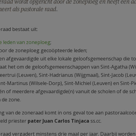
raad wordt opgericht door de zoneploeg en heeft een a
neert als pastorale raad.
raad bestaat uit:
e leden van zoneploeg
;
oor de zoneploeg gecoöpteerde leden;
en afgevaardigde uit elke lokale geloofsgemeenschap die t
aat het om de geloofsgemeenschappen van Sint-Agatha (Wilse
eertrui (Leuven), Sint-Hadrianus (Wijgmaal), Sint-Jacob (Leu
int-Martinus (Wilsele-Dorp), Sint-Michiel (Leuven) en Sint-Pi
én of meerdere afgevaardigde(n) vanuit de scholen of de s
n de zone.
ing van de zoneraad komt in ons geval toe aan pastoraalcoö
eld priester
pater Juan Carlos Tinjaca
ss.cc.
raad vergadert minstens drie maal per jaar. Daarbij worden