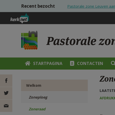
Overslaan en naar de inhoud gaan
Recent bezocht
Pastorale zone Leuven aan 
Pastorale zo
STARTPAGINA
CONTACTEN
Zon
Welkom
LAATSTE
DEEL OP
Zoneploeg
AFDRUK
FACEBOOK
DEEL OP
Zoneraad