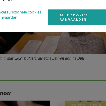
kel functionele cookies
ALLE COOKIES
anvaarden
AANVAARDEN
 januari 2025 © Pastorale zone Leuven aan de Dijle
 meer