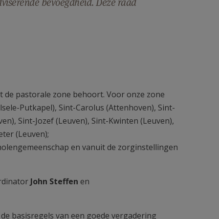
dviserende bevoegdheid. Deze raad
ot de pastorale zone behoort. Voor onze zone
le-Putkapel), Sint-Carolus (Attenhoven), Sint-
ven), Sint-Jozef (Leuven), Sint-Kwinten (Leuven),
eter (Leuven);
cholengemeenschap en vanuit de zorginstellingen
rdinator
John Steffen
en
 de basisregels van een goede vergadering