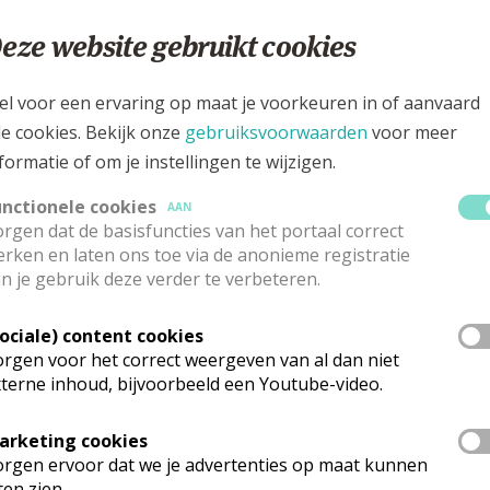
.
eze website gebruikt cookies
daat in de zoneraad duurt zes jaar en kan door de zoneploe
el voor een ervaring op maat je voorkeuren in of aanvaard
le cookies. Bekijk onze
gebruiksvoorwaarden
voor meer
formatie of om je instellingen te wijzigen.
unctionele cookies
AAN
rgen dat de basisfuncties van het portaal correct
rken en laten ons toe via de anonieme registratie
n je gebruik deze verder te verbeteren.
Sociale) content cookies
rgen voor het correct weergeven van al dan niet
terne inhoud, bijvoorbeeld een Youtube-video.
arketing cookies
rgen ervoor dat we je advertenties op maat kunnen
ten zien.