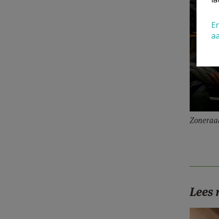
En
a
Zoneraad
Lees