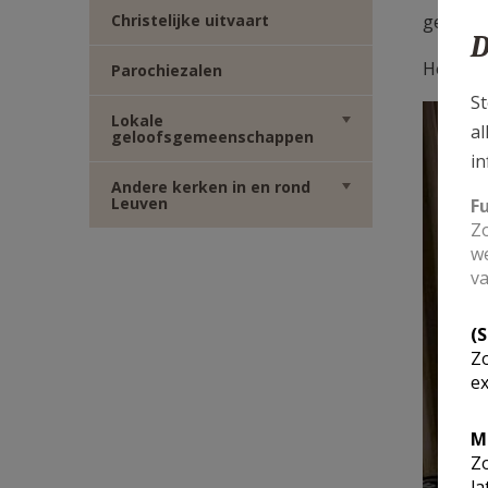
Christelijke uitvaart
gevolgd
D
Het man
Parochiezalen
St
Lokale
al
geloofsgemeenschappen
in
Andere kerken in en rond
Leuven
F
Zo
we
va
(
Zo
ex
M
Zo
la