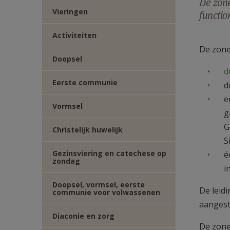
De zone
TWITTER
DEEL
Vieringen
functio
VIA
Activiteiten
De zone
Doopsel
E-
d
Eerste communie
MAIL
d
e
Vormsel
g
G
Christelijk huwelijk
S
Gezinsviering en catechese op
é
zondag
i
Doopsel, vormsel, eerste
De leid
communie voor volwassenen
aangest
Diaconie en zorg
De zone