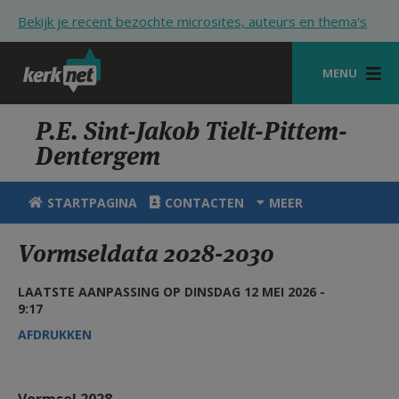
Overslaan en naar de inhoud gaan
Bekijk je recent bezochte microsites, auteurs en thema's
MENU
STARTPAGINA
P.E. Sint-Jakob Tielt-Pittem-
Dentergem
KERK
VIERINGEN
STARTPAGINA
CONTACTEN
MEER
SHOP
Vormseldata 2028-2030
ZOEKEN
LAATSTE AANPASSING OP DINSDAG 12 MEI 2026 -
HULP
9:17
AFDRUKKEN
STARTPAGINA PORTAAL
MIJN PAROCHIE