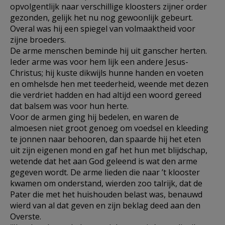
opvolgentlijk naar verschillige kloosters zijner order
gezonden, gelijk het nu nog gewoonlijk gebeurt.
Overal was hij een spiegel van volmaaktheid voor
zijne broeders.
De arme menschen beminde hij uit ganscher herten.
Ieder arme was voor hem lijk een andere Jesus-
Christus; hij kuste dikwijls hunne handen en voeten
en omhelsde hen met teederheid, weende met dezen
die verdriet hadden en had altijd een woord gereed
dat balsem was voor hun herte.
Voor de armen ging hij bedelen, en waren de
almoesen niet groot genoeg om voedsel en kleeding
te jonnen naar behooren, dan spaarde hij het eten
uit zijn eigenen mond en gaf het hun met blijdschap,
wetende dat het aan God geleend is wat den arme
gegeven wordt. De arme lieden die naar ’t klooster
kwamen om onderstand, wierden zoo talrijk, dat de
Pater die met het huishouden belast was, benauwd
wierd van al dat geven en zijn beklag deed aan den
Overste.