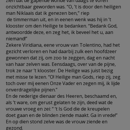
zien dat de gapende wonde van daags te voren
onzichtbaar geworden was. “O, ’t is door den heiligen
man Niklaais dat ik genezen ben,” riep
de timmerman uit, en in eenen wenk was hij in ’t
klooster om den Heilige te bedanken. “Bedank God,
antwoordde deze, en zeg het, ik beveel het u, aan
niemand!”
Zekere Viridiana, eene vrouw van Tolentino, had het
gezicht verloren en had daarbij zulk een hoofdzeer
gewonnen dat zij, om zoo te zeggen, dag en nacht
van haar zelven was. Eensdaags, over van de pijne,
trok ze naar ’t klooster. De Heilige was juist bezig
met misse te lezen. “O! Heilige man Gods, riep zij, zeg
toch over mij eenen Onze Vader en zegen mij, ik lijde
onverdragelijke pijnen.”
En de nederige dienaar des Heeren, beschaamd en,
als ’t ware, om gerust gelaten te zijn, deed wat de
vrouwe vroeg en zei: “ ’t Is God die de kreupelen
doet gaan en de blinden ziende maakt. Ga in vrede!”
En op dien stond zelve was de vrouw ziende en
gezond.