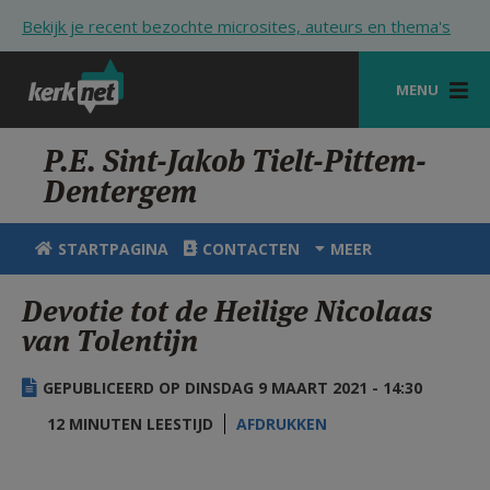
Overslaan en naar de inhoud gaan
Bekijk je recent bezochte microsites, auteurs en thema's
MENU
STARTPAGINA
P.E. Sint-Jakob Tielt-Pittem-
Dentergem
KERK
VIERINGEN
STARTPAGINA
CONTACTEN
MEER
SHOP
Devotie tot de Heilige Nicolaas
van Tolentijn
ZOEKEN
HULP
GEPUBLICEERD OP DINSDAG 9 MAART 2021 - 14:30
STARTPAGINA PORTAAL
12 MINUTEN LEESTIJD
AFDRUKKEN
MIJN PAROCHIE