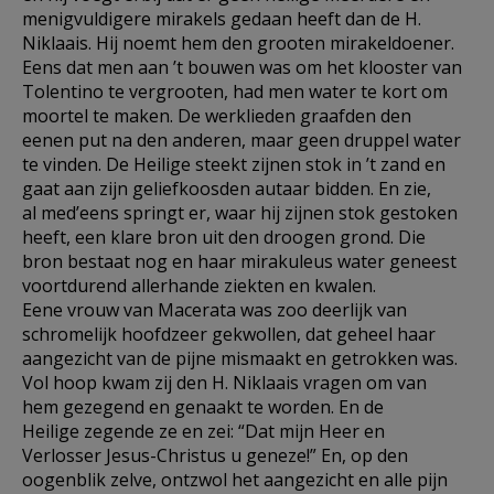
menigvuldigere mirakels gedaan heeft dan de H.
Niklaais. Hij noemt hem den grooten mirakeldoener.
Eens dat men aan ’t bouwen was om het klooster van
Tolentino te vergrooten, had men water te kort om
moortel te maken. De werklieden graafden den
eenen put na den anderen, maar geen druppel water
te vinden. De Heilige steekt zijnen stok in ’t zand en
gaat aan zijn geliefkoosden autaar bidden. En zie,
al med’eens springt er, waar hij zijnen stok gestoken
heeft, een klare bron uit den droogen grond. Die
bron bestaat nog en haar mirakuleus water geneest
voortdurend allerhande ziekten en kwalen.
Eene vrouw van Macerata was zoo deerlijk van
schromelijk hoofdzeer gekwollen, dat geheel haar
aangezicht van de pijne mismaakt en getrokken was.
Vol hoop kwam zij den H. Niklaais vragen om van
hem gezegend en genaakt te worden. En de
Heilige zegende ze en zei: “Dat mijn Heer en
Verlosser Jesus-Christus u geneze!” En, op den
oogenblik zelve, ontzwol het aangezicht en alle pijn