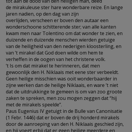
tot aan de dood van den heiligen man, deed
de mirakuleuse ster hare wonderbare reize. En lange
jaren nadien, op den dag van zijn
overlijden, verscheen er boven den autaar een
wonderschoone schitterende ster; van alle kanten
kwam men naar Tolentino om dat wonder te zien, en
duizende en duizende menschen wierden getuige
van de heiligheid van den nederigen kloosterling, en
van ’t mirakel dat God doen wilde om hem te
verheffen in de oogen van het christene volk.
’t Is om dat mirakel te herinneren, dat men
gewoonlijk den H. Niklaais met eene ster verbeeldt.
Geen heilige misschien was ooit wonderbaarder in
zijne werken dan de heilige Niklaais, en ware ’t niet
dat de uitdrukkinge te gemeen is om van zoo groote
zaken te spreken, men zou mogen zeggen dat “hij
met de mirakels speelde”.
Paus Eugenius IV getuigt in de Bulle van Canonisatie
(1 Febr. 1446) dat er boven de drij honderd mirakels
door de aanroeping van den H. Niklaais geschied zijn,
en hij voegt erbij dat er geen heilige meerdere en