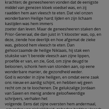
krachten; de geneesheeren vonden dat de eenigste
middel van genezen kloek voedsel was, en zij
raadden hem aan vleesch te eten. Dat viel onzen
wonderbaren Heilige hard; lijden en zijn lichaam
kastijden was hem immers
zoeter dan leven. Maar de geneesheeren staken den
Prior-Generaal, die dan juist in ’t klooster was, op, en
deze, ziende hoe deerlijk en hoe afgemat de zieke
was, gebood hem vleesch te eten. Dan
gehoorzaamde de heilige Niklaais, hij stak een
stukske van ’t bereide vleesch aan zijne lippen,
proefde er van, en zie, God, om zijne deugd te
beloonen, schonk hem van stonden aan, op eene
wonderbare manier, de gezondheid weder.
God is wonder in zijne heiligen, en omdat eene zaak
ons nieuw en aardig schijnt, en hebben wij geen
recht om ze te loochenen. De gelukzalige Jordaan
van Saxen en menig andere geloofweerdige
schrijvers, verhalen het
volgende. Eens dat zijne oversten hem andermaal,