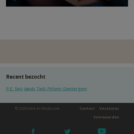
Recent bezocht
P.E. Sint-Jakob Tielt-Pittem-Dentergem
© 2026 Kerk en Media vzw
Contact
Vacatures
Voorwaarden