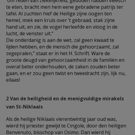
om reden van ziekelijkheid, geboden hadden vleesch
te eten, bracht men hem eene gebradene patrijs ter
tafel. Al zuchten hief de Heilige zijne oogen ten
hemel, miek een kruis over ’t gebraad, stak zijne
hand uit, en zie, de vogel herleefde en vloog in de
lucht, de venster uit.“
Die onderdanig is aan de wet, zal geen kwaad te
lijden hebben, en de mensch die gehoorzaamt, zal
zegepralen,” staat er in het H. Schrift. Ware de
groote deugd van gehoorzaamheid in de familiën en
overal beter onderhouden, de zaken zouden beter
gaan, en er zou geen twist en tweedracht zijn, lijk nu,
eilaas!
2 Van de heiligheid en de menigvuldige mirakels
van St-Niklaais
Als de heilige Niklaais vierentwintig jaar oud was,
wierd hij priester gewijd te Cingole, door den heiligen
Benvenuto, bisschop van Osimo. Dan wierd hij