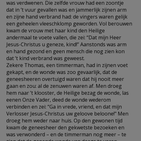
was verdwenen. Die zelfde vrouw had een zoontje
dat in ’t vuur gevallen was en jammerlijk zijnen arm
en zijne hand verbrand had: de vingers waren gelijk
een geheelen vleeschklomp geworden. Vol berouwen
kwam de vrouw met haar kind den Heilige
andermaal te voete vallen, die zei: “Dat mijn Heer
Jesus-Christus u geneze, kind!” Aanstonds was arm
en hand gezond en geen mensch die nog zien kon
dat ’t kind verbrand was geweest.
Zekere Thomas, een timmerman, had in zijnen voet
gekapt, en de wonde was zoo gevaarlijk, dat de
geneesheeren overtuigd waren dat hij nooit meer
gaan en zou: al de zenuwen waren af. Men droeg
hem naar ’t klooster, de Heilige bezag de wonde, las
eenen Onze Vader, deed de wonde wederom
verbinden en zei: “Ga in vrede, vriend, en dat mijn
Verlosser Jesus-Christus uw geloove beloone!" Men
droeg hem weder naar huis. Op den gewonen tijd
kwam de geneesheer den gekwetste bezoeken en
was verwonderd – en de timmerman nog meer – te