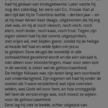
had hij gedaan van kindsgebeente. Later vastte hij
nog den zaterdag, ter eere van O.L. Vrouw. Van al
den tijd dat hij te Tolentino leefde – dertien jaar – en
at hij maar éénen keer daags, uitgenomen als hij erg
ziek was, en hij at noch vleesch, noch visch, noch
eiers, noch boter, noch kaas, noch fruit. Tegen zijn
eigen zelven had hij dat vonnis uitgesproken,
met vrijen wil, met blijden geest, omdat hij de heilige
armoede lief had en wilde lijden om Jesus
te gelijken. Eene deugd die moeielijk in alle
volmaaktheid geoefend wordt en die een sieraad is,
niet alleen voor kloosterlingen, maar voor wien ook
in de wereld, is zeker wel de gehoorzaamheid.
De heilige Niklaais was zijn leven lang een voorbeeld
van onderdanigheid. Zijn eigenen wil had hij onder de
voeten als ’t ware verpletterd; wat zijne oversten
wilden, was Gods wil voor hem, en hoe onzeggelijk
lief hem de verstervinge was, toch moest ze wijken
voor de gehoorzaamheid.
Eens lag hij ziek te bedde, schier uitgeput van