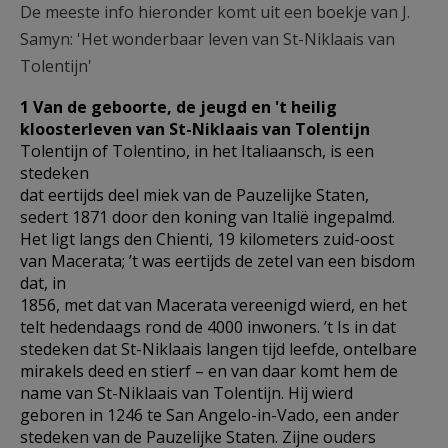
De meeste info hieronder komt uit een boekje van J.
AANMELDEN OF REGISTREREN
Samyn: 'Het wonderbaar leven van St-Niklaais van
Tolentijn'
1 Van de geboorte, de jeugd en 't heilig
kloosterleven van St-Niklaais van Tolentijn
Tolentijn of Tolentino, in het Italiaansch, is een
stedeken
dat eertijds deel miek van de Pauzelijke Staten,
sedert 1871 door den koning van Italië ingepalmd.
Het ligt langs den Chienti, 19 kilometers zuid-oost
van Macerata; ’t was eertijds de zetel van een bisdom
dat, in
1856, met dat van Macerata vereenigd wierd, en het
telt hedendaags rond de 4000 inwoners. ’t Is in dat
stedeken dat St-Niklaais langen tijd leefde, ontelbare
mirakels deed en stierf – en van daar komt hem de
name van St-Niklaais van Tolentijn. Hij wierd
geboren in 1246 te San Angelo-in-Vado, een ander
stedeken van de Pauzelijke Staten. Zijne ouders