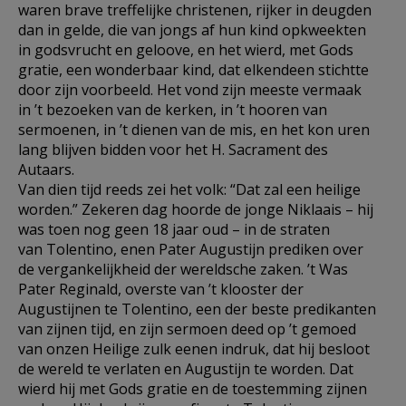
waren brave treffelijke christenen, rijker in deugden
dan in gelde, die van jongs af hun kind opkweekten
in godsvrucht en geloove, en het wierd, met Gods
gratie, een wonderbaar kind, dat elkendeen stichtte
door zijn voorbeeld. Het vond zijn meeste vermaak
in ’t bezoeken van de kerken, in ’t hooren van
sermoenen, in ’t dienen van de mis, en het kon uren
lang blijven bidden voor het H. Sacrament des
Autaars.
Van dien tijd reeds zei het volk: “Dat zal een heilige
worden.” Zekeren dag hoorde de jonge Niklaais – hij
was toen nog geen 18 jaar oud – in de straten
van Tolentino, enen Pater Augustijn prediken over
de vergankelijkheid der wereldsche zaken. ’t Was
Pater Reginald, overste van ’t klooster der
Augustijnen te Tolentino, een der beste predikanten
van zijnen tijd, en zijn sermoen deed op ’t gemoed
van onzen Heilige zulk eenen indruk, dat hij besloot
de wereld te verlaten en Augustijn te worden. Dat
wierd hij met Gods gratie en de toestemming zijnen