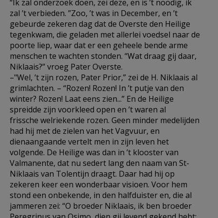
“Ik zal onderzoek doen, zei deze, en is ’t noodig, ik
zal ’t verbieden. ”Zoo, ’t was in December, en ’t
gebeurde zekeren dag dat de Overste den Heilige
tegenkwam, die geladen met allerlei voedsel naar de
poorte liep, waar dat er een geheele bende arme
menschen te wachten stonden. “Wat draag gij daar,
Niklaais?” vroeg Pater Overste.
–"Wel, ’t zijn rozen, Pater Prior,” zei de H. Niklaais al
grimlachten. – “Rozen! Rozen! In ’t putje van den
winter? Rozen! Laat eens zien...” En de Heilige
spreidde zijn voorkleed open en ’t waren al
frissche welriekende rozen. Geen minder medelijden
had hij met de zielen van het Vagvuur, en
dienaangaande vertelt men in zijn leven het
volgende. De Heilige was dan in ’t klooster van
Valmanente, dat nu sedert lang den naam van St-
Niklaais van Tolentijn draagt. Daar had hij op
zekeren keer een wonderbaar visioen. Voor hem
stond een onbekende, in den halfduister en, die al
jammeren zei: “O broeder Niklaais, ik ben broeder
Peregrinus van Osimo, dien gij levend gekend hebt;