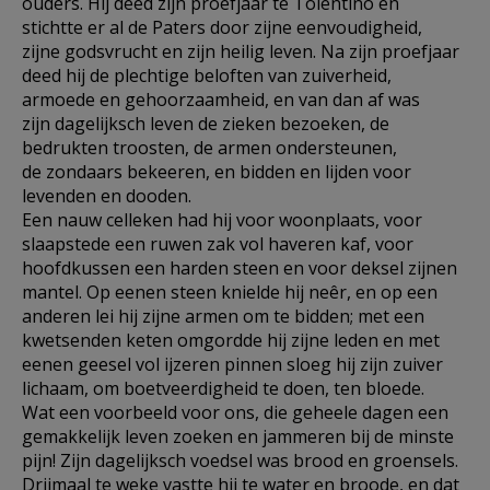
ouders. Hij deed zijn proefjaar te Tolentino en
stichtte er al de Paters door zijne eenvoudigheid,
zijne godsvrucht en zijn heilig leven. Na zijn proefjaar
deed hij de plechtige beloften van zuiverheid,
armoede en gehoorzaamheid, en van dan af was
zijn dagelijksch leven de zieken bezoeken, de
bedrukten troosten, de armen ondersteunen,
de zondaars bekeeren, en bidden en lijden voor
levenden en dooden.
Een nauw celleken had hij voor woonplaats, voor
slaapstede een ruwen zak vol haveren kaf, voor
hoofdkussen een harden steen en voor deksel zijnen
mantel. Op eenen steen knielde hij neêr, en op een
anderen lei hij zijne armen om te bidden; met een
kwetsenden keten omgordde hij zijne leden en met
eenen geesel vol ijzeren pinnen sloeg hij zijn zuiver
lichaam, om boetveerdigheid te doen, ten bloede.
Wat een voorbeeld voor ons, die geheele dagen een
gemakkelijk leven zoeken en jammeren bij de minste
pijn! Zijn dagelijksch voedsel was brood en groensels.
Drijmaal te weke vastte hij te water en broode, en dat