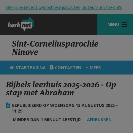
Overslaan en naar de inhoud gaan
Bekijk je recent bezochte microsites, auteurs en thema's
MENU
STARTPAGINA
Sint-Corneliusparochie
Ninove
KERK
VIERINGEN
STARTPAGINA
CONTACTEN
MEER
SHOP
Bijbels leerhuis 2025-2026 - Op
stap met Abraham
ZOEKEN
HULP
GEPUBLICEERD OP WOENSDAG 13 AUGUSTUS 2025 -
11:29
STARTPAGINA PORTAAL
MINDER DAN 1 MINUUT LEESTIJD
AFDRUKKEN
MIJN PAROCHIE