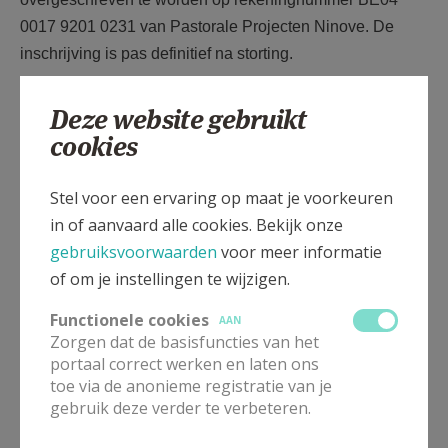
0017 9201 0231 van Pastorale Projecten Ninove. De
inschrijving is pas definitief na storting.
Inschrijven graag tegen 26 september 2025
. Minimum
Deze website gebruikt
aantal deelnemers per moment = 10, max = 20, ideaal=
cookies
15.
Stel voor een ervaring op maat je voorkeuren
in of aanvaard alle cookies. Bekijk onze
gebruiksvoorwaarden
voor meer informatie
Gepubliceerd door
of om je instellingen te wijzigen.
Sint-Corneliusparochie Ninove
Functionele cookies
AAN
Zorgen dat de basisfuncties van het
portaal correct werken en laten ons
Meer
toe via de anonieme registratie van je
gebruik deze verder te verbeteren.
Artikel