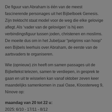
AANMELDEN OF REGISTREREN
De figuur van Abraham is één van de meest
fascinerende personages uit het Bijbelboek Genesis.
Zijn trektocht staat model voor de weg die elke gelovige
aflegt. Als ‘vader van de gelovigen’ is hij een
verbindingsfiguur tussen joden, christenen en moslims.
De moeite dus om in het Jubeljaar “pelgrims van hoop”
een Bijbels leerhuis over Abraham, de eerste van de
aartsvaders te organiseren.
Wie (opnieuw) zin heeft om samen passages uit de
Bijbeltekst telezen, samen te verdiepen, in gesprek te
gaan en uit te wisselen kan vanaf oktober zeven keer
maandelijks samenkomen in zaal Oase, Kloosterweg 9,
Ninove op:
maandag van 20 tot 22 u:
2025: 6/10 - 17/11 - 8/12