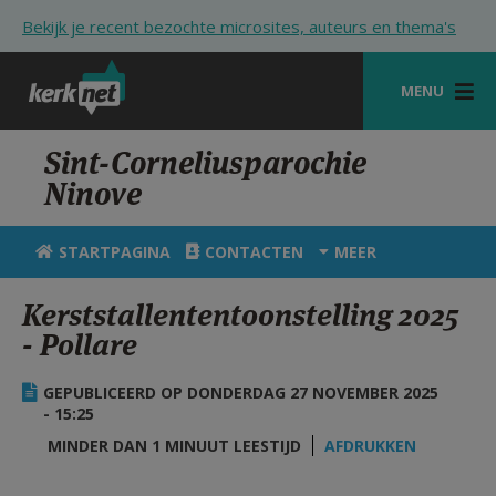
Overslaan en naar de inhoud gaan
Bekijk je recent bezochte microsites, auteurs en thema's
MENU
STARTPAGINA
Sint-Corneliusparochie
Ninove
KERK
VIERINGEN
STARTPAGINA
CONTACTEN
MEER
SHOP
Kerststallententoonstelling 2025
- Pollare
ZOEKEN
HULP
GEPUBLICEERD OP DONDERDAG 27 NOVEMBER 2025
- 15:25
STARTPAGINA PORTAAL
MINDER DAN 1 MINUUT LEESTIJD
AFDRUKKEN
MIJN PAROCHIE