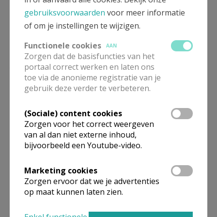
gebruiksvoorwaarden
voor meer informatie
of om je instellingen te wijzigen.
Functionele cookies
AAN
Zorgen dat de basisfuncties van het
Kerststallententoonstelling 2025 - Pollare © Alexander
portaal correct werken en laten ons
toe via de anonieme registratie van je
Vandaele
gebruik deze verder te verbeteren.
(Sociale) content cookies
Zorgen voor het correct weergeven
Gepubliceerd door
van al dan niet externe inhoud,
bijvoorbeeld een Youtube-video.
Sint-Corneliusparochie Ninove
Marketing cookies
Zorgen ervoor dat we je advertenties
Meer
op maat kunnen laten zien.
Artikel
Enkel functionele