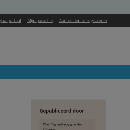
gina portaal
Mijn parochie
Aanmelden of registreren
Gepubliceerd door
Sint-Corneliusparochie
Ninove