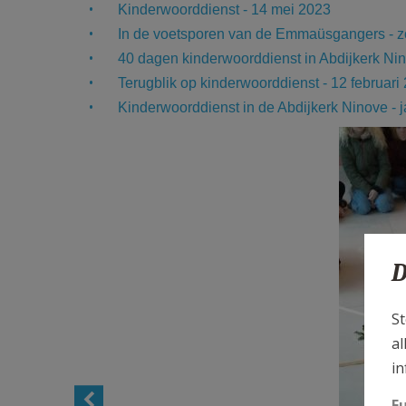
Kinderwoorddienst - 14 mei 2023
In de voetsporen van de Emmaüsgangers - z
40 dagen kinderwoorddienst in Abdijkerk Nin
Terugblik op kinderwoorddienst - 12 februari
Kinderwoorddienst in de Abdijkerk Ninove - j
D
St
al
in
F