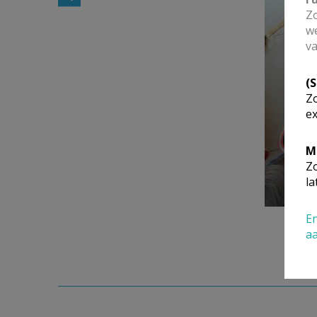
Zo
we
va
(
Zo
ex
M
Zo
la
En
a