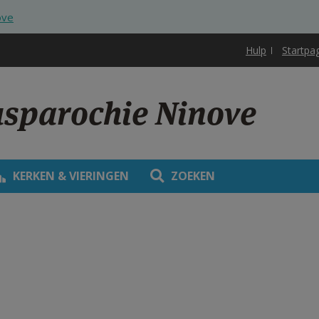
ove
Hulp
Startpa
usparochie Ninove
KERKEN & VIERINGEN
ZOEKEN