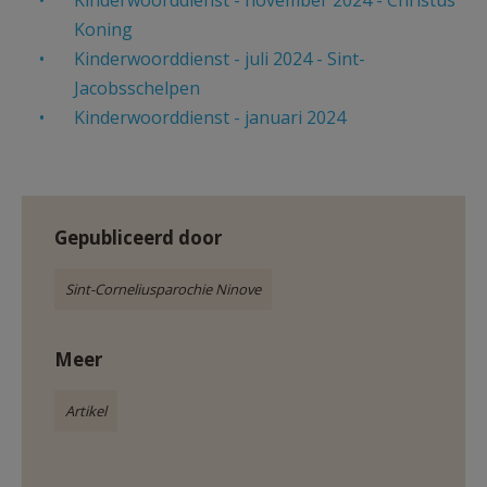
Kinderwoorddienst - november 2024 - Christus
AANMELDEN OF REGISTREREN
Koning
Kinderwoorddienst - juli 2024 - Sint-
Jacobsschelpen
Kinderwoorddienst - januari 2024
Gepubliceerd door
Sint-Corneliusparochie Ninove
Meer
Artikel