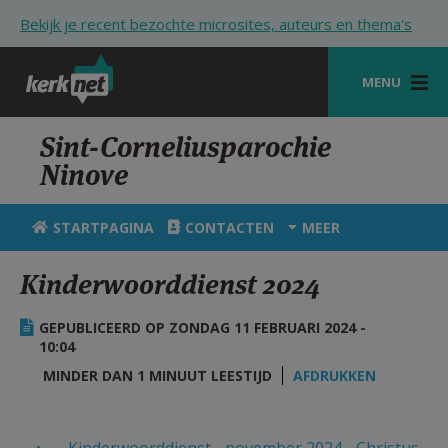
Overslaan en naar de inhoud gaan
Bekijk je recent bezochte microsites, auteurs en thema's
MENU
STARTPAGINA
Sint-Corneliusparochie
Ninove
KERK
VIERINGEN
STARTPAGINA
CONTACTEN
MEER
SHOP
Kinderwoorddienst 2024
ZOEKEN
GEPUBLICEERD OP ZONDAG 11 FEBRUARI 2024 -
HULP
10:04
MINDER DAN 1 MINUUT LEESTIJD
AFDRUKKEN
STARTPAGINA PORTAAL
MIJN PAROCHIE