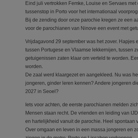
Eind juli vertrokken Femke, Louise en Servaes met
tussenstop in Porto voor het internationaal voorpr
Bij de zending door onze parochie kregen ze een a
voor de parochianen van Ninove een event met get
Vrijdagavond 29 september was het zover. Hapjes
tussen Portugese en Vlaamse lekkernijen, tussen zo
getuigenissen zaten klaar om verteld te worden. E
worden.
De zaal werd klaargezet en aangekleed. Nu was h
jongeren, ginder leren kennen? Andere jongeren d
2027 in Seoel?
Iets voor achten, de eerste parochianen melden zich.
Mensen staan recht. De vrienden en leiding van IJD
en hartelijkheid vanuit de parochie. Heel spontaan v
Over omgaan en leven in een massa jongeren en zorg
zingen in de metro, Porto en Lissabon verkennen,