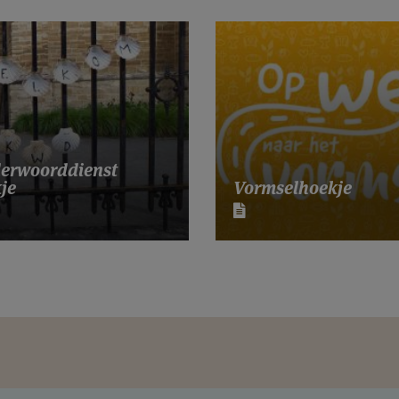
erwoorddienst
je
Vormselhoekje