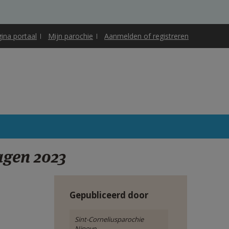
gina portaal
Mijn parochie
Aanmelden of registreren
agen 2023
Gepubliceerd door
Sint-Corneliusparochie
Ninove