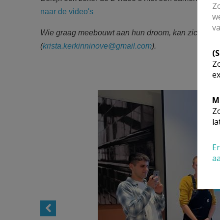
Zo
naar de video's
we
va
Wie graag meebouwt aan hun droom, kan zich melden
(
krista.kerkinninove@gmail.com
).
(
Zo
ex
M
Zo
la
En
a