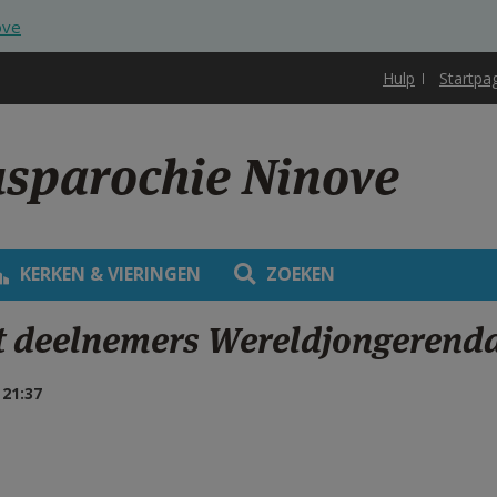
ove
Hulp
Startpa
usparochie Ninove
KERKEN & VIERINGEN
ZOEKEN
t deelnemers Wereldjongerend
21:37