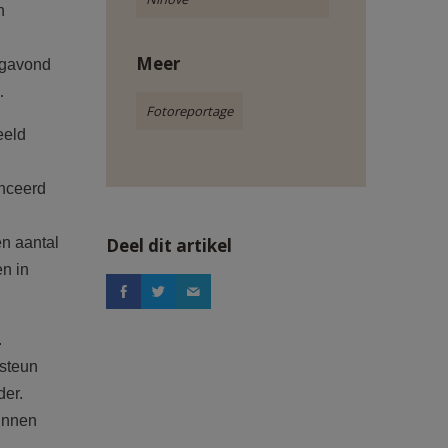
n
Meer
agavond
…
Fotoreportage
eeld
anceerd
n aantal
Deel dit artikel
n in
.
 steun
der.
ginnen