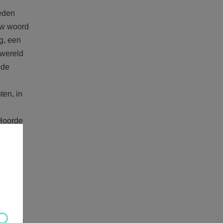
deden
uw woord
g, een
 wereld
 de
ten, in
 Hoorde
 de link