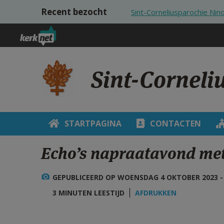
Overslaan en naar de inhoud gaan
Recent bezocht
Sint-Corneliusparochie Nin
Sint-Corneli
STARTPAGINA
CONTACTEN
Echo’s napraatavond me
GEPUBLICEERD OP WOENSDAG 4 OKTOBER 2023 - 
3 MINUTEN LEESTIJD
AFDRUKKEN