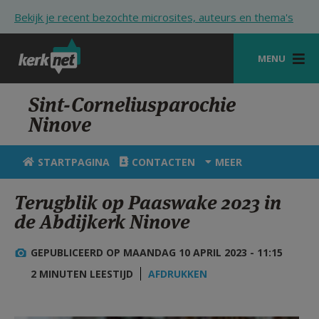
Overslaan en naar de inhoud gaan
Bekijk je recent bezochte microsites, auteurs en thema's
MENU
STARTPAGINA
Sint-Corneliusparochie
Ninove
KERK
VIERINGEN
STARTPAGINA
CONTACTEN
MEER
SHOP
Terugblik op Paaswake 2023 in
de Abdijkerk Ninove
ZOEKEN
HULP
GEPUBLICEERD OP MAANDAG 10 APRIL 2023 - 11:15
2 MINUTEN LEESTIJD
AFDRUKKEN
STARTPAGINA PORTAAL
MIJN PAROCHIE