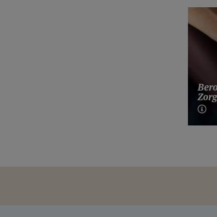
Bero
Zorg