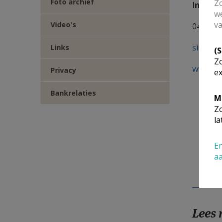
Foto archief
Zo
Info:
we
va
Video's
0475 58
sint.fr
Links
(
Zo
www.st-
Privacy
ex
Bankrelaties
M
Zo
la
En
a
Lees