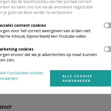
rgen dat de basisfuncties van het portaal correct
rken en laten ons toe via de anonieme registratie
n je gebruik deze verder te verbeteren.
 62 84 | 02 216 24 88
anciscus@skynet.be
Sociale) content cookies
rgen voor het correct weergeven van al dan niet
franciscus.be
terne inhoud, bijvoorbeeld een Youtube-video.
arketing cookies
rgen ervoor dat we je advertenties op maat kunnen
ten zien.
kel functionele cookies
ALLE COOKIES
anvaarden
AANVAARDEN
 meer