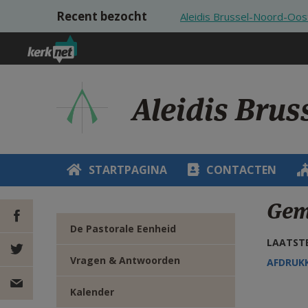
Overslaan en naar de inhoud gaan
Recent bezocht
Aleidis Brussel-Noord-Oos
Aleidis Bru
STARTPAGINA
CONTACTEN
Gem
De Pastorale Eenheid
LAATSTE
DEEL OP
Vragen & Antwoorden
AFDRUK
FACEBOOK
DEEL OP
Kalender