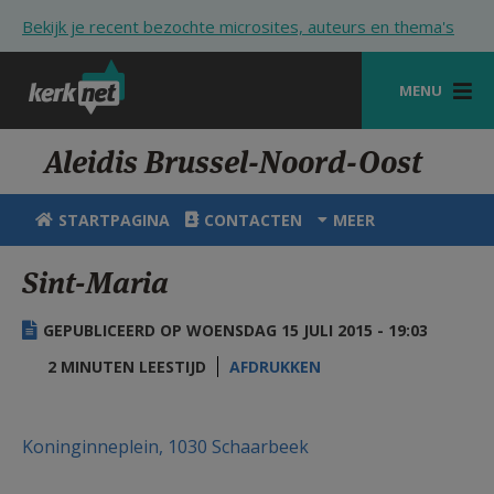
Overslaan en naar de inhoud gaan
Bekijk je recent bezochte microsites, auteurs en thema's
MENU
STARTPAGINA
Aleidis Brussel-Noord-Oost
KERK
STARTPAGINA
CONTACTEN
MEER
VIERINGEN
Sint-Maria
SHOP
GEPUBLICEERD OP WOENSDAG 15 JULI 2015 - 19:03
ZOEKEN
2 MINUTEN LEESTIJD
AFDRUKKEN
HULP
STARTPAGINA PORTAAL
Koninginneplein, 1030 Schaarbeek
MIJN PAROCHIE