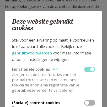
lantaarn, ...). Deze stijl-combinatie was de vrucht van
het opzoekingswerk van de architect die deze zelf de
"eclectische" stijl noemde in zijn werk
"Architectonographie des Temples chrétiens".
Deze website gebruikt
Op 31-jarige leeftijd wordt de architect geveld door
cookies
een cholera-epidemie en heeft de voltooiing van zijn
werk nooit kunnen beleven. Het project wordt
Stel voor een ervaring op maat je voorkeuren
verdergezet door Louis Roelandt, zijn voormalige
in of aanvaard alle cookies. Bekijk onze
professor en later schoonvader, en na diens
gebruiksvoorwaarden
voor meer informatie
overlijden door Gustave Hansotte. Alhoewel nog
of om je instellingen te wijzigen.
onafgewerkt wordt de kerk op 15 augustus 1853
Functionele cookies
AAN
ingehuldigd.
Zorgen dat de basisfuncties van het
portaal correct werken en laten ons
Bron: "Beknopte gids voor de bezoeker"
toe via de anonieme registratie van je
Uitgegeven ter gelegenheid van het 150-Jarig
gebruik deze verder te verbeteren.
bestaan van de kerk, door de 'Stichting Sint-
Mariakerk'
(Sociale) content cookies