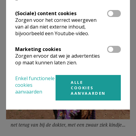
Zij verzorgen de zieken en geven onderwijs aan vele
(Sociale) content cookies
honderden kinderen
Zorgen voor het correct weergeven
van al dan niet externe inhoud,
bijvoorbeeld een Youtube-video.
Marketing cookies
Zorgen ervoor dat we je advertenties
op maat kunnen laten zien.
Enkel functionele
ALLE
cookies
COOKIES
aanvaarden
AANVAARDEN
net terug van bij de dokter, met een zwaar ziek kindje...