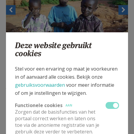
Deze website gebruikt
cookies
... waar we als zusters
Stel voor een ervaring op maat je voorkeuren
bernardinnen sinds 1932 aanwezig
in of aanvaard alle cookies. Bekijk onze
zijn...
gebruiksvoorwaarden
voor meer informatie
of om je instellingen te wijzigen.
Zovele jaar geleden vertrokken de eerste vijf zusters
Functionele cookies
AAN
bernardinnen uit Oudenaarde, als missionaris naar
Zorgen dat de basisfuncties van het
Rwanda.
portaal correct werken en laten ons
In Kansi, het uiterste zuiden van het land, beginnen zij
toe via de anonieme registratie van je
een eerste communiteit.
gebruik deze verder te verbeteren.