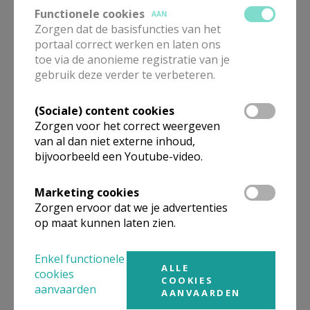
nodigt Hij ons uit? Waartoe roept Hij ons op?”
Functionele cookies
AAN
Zorgen dat de basisfuncties van het
U vindt hier
een commentaar bij de lezingen van
portaal correct werken en laten ons
de 23e zondag
d
oor broeder Guerric Aerden osco.
toe via de anonieme registratie van je
gebruik deze verder te verbeteren.
We zijn hem dankbaar deze hier te kunnen
aanbieden.
(Sociale) content cookies
Zorgen voor het correct weergeven
We verwijzen ook graag door naar twee sites die elke
van al dan niet externe inhoud,
week zo’n inspiratiebron kunnen zijn:
bijvoorbeeld een Youtube-video.
de homilie bij de zondagslezingen die je vindt bij
Marketing cookies
de
trappisten van de abdij Onze Lieve Vrouw
Zorgen ervoor dat we je advertenties
van Koningshoeven
onder de pagina
‘Actueel’
.
op maat kunnen laten zien.
Deze komt snel na de betreffende zondag
online.
Enkel functionele
ALLE
cookies
COOKIES
een rijke schat aan informatie en achtergrond
aanvaarden
AANVAARDEN
maar ook overwegingen voor elke week vind je