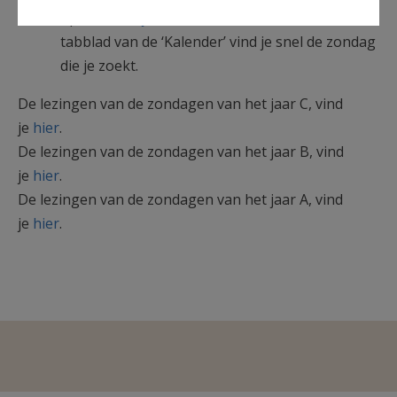
op de site
Bijbel in duizend seconden.
Via het
tabblad van de ‘Kalender’ vind je snel de zondag
die je zoekt.
De lezingen van de zondagen van het jaar C, vind
je
hier
.
De lezingen van de zondagen van het jaar B, vind
je
hier
.
De lezingen van de zondagen van het jaar A, vind
je
hier
.