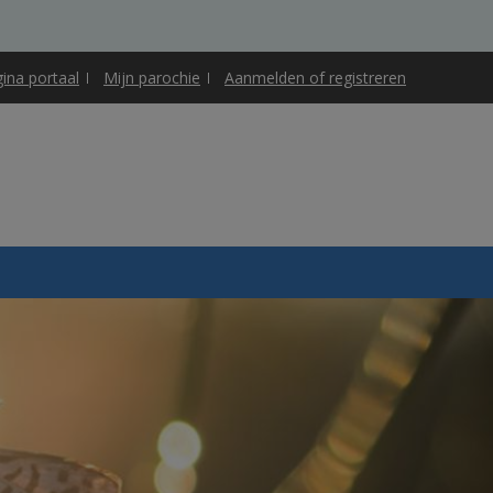
gina portaal
Mijn parochie
Aanmelden of registreren