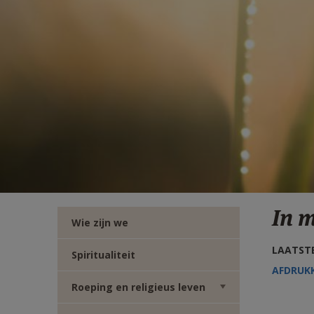
TWITTER
DEEL
VIA
E-
MAIL
In 
Wie zijn we
LAATSTE
Spiritualiteit
AFDRUK
Roeping en religieus leven