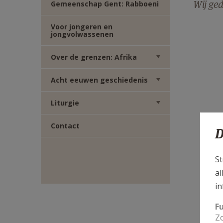
Wij ged
Gemeenschap Gent: Rabboeni
Voor jongeren en
sr ag
jongvolwassenen
Over de grenzen: Afrika
Acht eeuwen geschiedenis
Liturgie
Contact
D
St
al
in
F
Zo