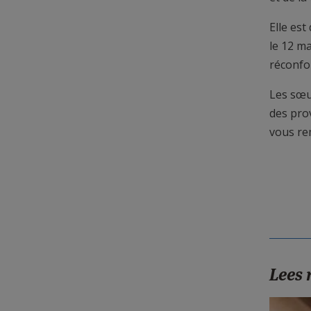
Elle est
le 12 m
réconfo
Les sœu
des pro
vous re
Lees