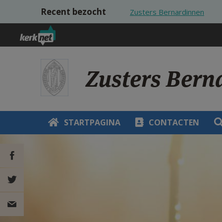
Overslaan en naar de inhoud gaan
Recent bezocht
Zusters Bernardinnen
Zusters Bern
STARTPAGINA
CONTACTEN
DEEL OP
FACEBOOK
DEEL OP