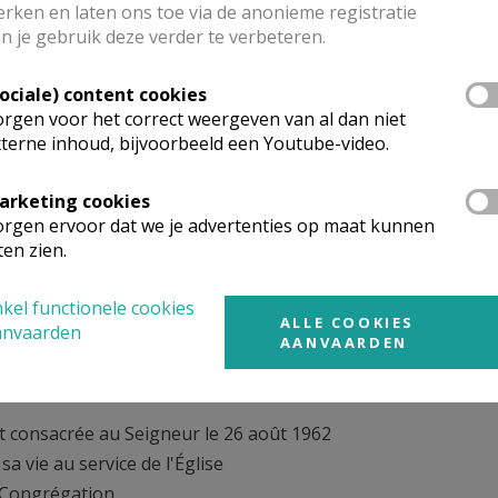
rken en laten ons toe via de anonieme registratie
je congregatie.jpg
n je gebruik deze verder te verbeteren.
Sociale) content cookies
rgen voor het correct weergeven van al dan niet
terne inhoud, bijvoorbeeld een Youtube-video.
e confiance
quittées
arketing cookies
 Agnès Mukagashumba
rgen ervoor dat we je advertenties op maat kunnen
ten zien.
rs Bernardines - Cisterciennes
kel functionele cookies
naarde.
ALLE COOKIES
anvaarden
AANVAARDEN
t née au Rwanda
écembre 1938.
st consacrée au Seigneur le 26 août 1962
 sa vie au service de l'Église
a Congrégation.