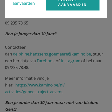
aanvaarden
AANVAARDEN
Heb je vragen over dit gebedstraject?
Contacteer dan
stephanie.de.koker@ccv.be
of bel naar
09 235 78 65
Ben je jonger dan 30 jaar?
Contacteer
dan
delphine.hanssens.goemaere@kamino.be
, stuur
een berichtje via
Facebook
of
Instagram
of bel naar
09/235.78.48.
Meer informatie vind je
hier:
https://www.kamino.be/nl/
activities/gebedstraject-
advent
Ben je ouder dan 30 jaar maar niet van bisdom
Gent?