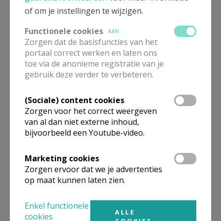
november ‘25 tot Kerstmis ‘25
of om je instellingen te wijzigen.
Al wie deelneemt wordt verwacht op een
Functionele cookies
AAN
gezamenlijk startmoment (via ZOOM) dat
Zorgen dat de basisfuncties van het
plaatsvindt op maandag 24 november om 20u.
portaal correct werken en laten ons
Daar maak je ook de eerste afspraken met je
toe via de anonieme registratie van je
gebruik deze verder te verbeteren.
persoonlijke begeleider.
Tijdens het traject bid je op individuele basis
(Sociale) content cookies
met de teksten die je persoonlijke begeleider
Zorgen voor het correct weergeven
heeft voorgesteld. Je spreekt met je begeleider
van al dan niet externe inhoud,
af wanneer en waar jullie elkaar ontmoeten.
bijvoorbeeld een Youtube-video.
Online begeleiding is mogelijk.
Het gebedstraject is volledig gratis maar
Marketing cookies
Zorgen ervoor dat we je advertenties
inschrijven is noodzakelijk. Graag inschrijven
op maat kunnen laten zien.
vóór 18 november ’25
via deze link
VRAGEN
Enkel functionele
ALLE
cookies
COOKIES