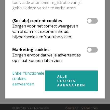
toe via de anonieme registratie van je
ALLE DETAILS TONEN
gebruik deze verder te verbeteren.
(Sociale) content cookies
Omgeving
Zorgen voor het correct weergeven
van al dan niet externe inhoud,
bijvoorbeeld een Youtube-video.
Niet gevonden wat je zocht? Hier vind je
links naar kerken, eventueel van andere
Marketing cookies
organisaties, in de buurt.
Zorgen ervoor dat we je advertenties
op maat kunnen laten zien.
Kerken in of nabij
Leuven
Enkel functionele
ALLE
cookies
COOKIES
aanvaarden
AANVAARDEN
© 2026 Kerk en Media vzw
Contact
Vacatures