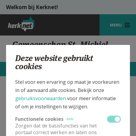
Overslaan en naar de inhoud gaan
Welkom bij Kerknet!
MENU
STARTPAGINA
Gemeenschap St. Michiel,
Leuven
KERK
Deze website gebruikt
cookies
VIERINGEN
STARTPAGINA
CONTACTEN
MEER
SHOP
Stel voor een ervaring op maat je voorkeuren
in of aanvaard alle cookies. Bekijk onze
Sint Michiel kerk Leuven
Verbergen
ZOEKEN
gebruiksvoorwaarden
voor meer informatie
HULP
of om je instellingen te wijzigen.
Bekijk de details voor de weekendvieringen die doorgaan
MIJN PAROCHIE
in deze kerk, het adres van de kerk, alsook een lijst met
Functionele cookies
AAN
kerken in de buurt.
Zorgen dat de basisfuncties van het
AANMELDEN OF REGISTREREN
portaal correct werken en laten ons