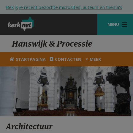
Overslaan en naar de inhoud gaan
Bekijk je recent bezochte microsites, auteurs en thema's
MENU
STARTPAGINA
Hanswijk & Processie
KERK
STARTPAGINA
CONTACTEN
MEER
VIERINGEN
SHOP
ZOEKEN
HULP
STARTPAGINA PORTAAL
Architectuur
MIJN PAROCHIE