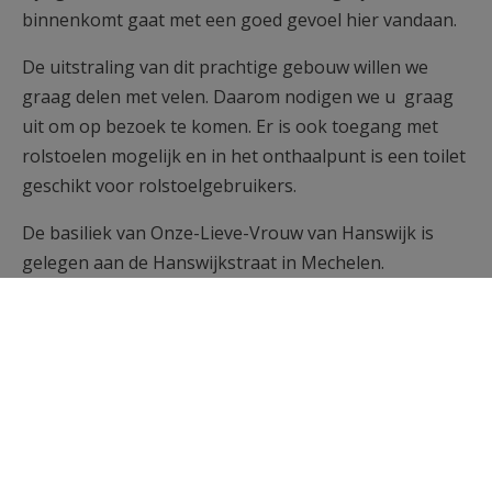
binnenkomt gaat met een goed gevoel hier vandaan.
De uitstraling van dit prachtige gebouw willen we
graag delen met velen. Daarom nodigen we u graag
uit om op bezoek te komen. Er is ook toegang met
rolstoelen mogelijk en in het onthaalpunt is een toilet
geschikt voor rolstoelgebruikers.
De basiliek van Onze-Lieve-Vrouw van Hanswijk is
gelegen aan de Hanswijkstraat in Mechelen.
Het is een barokke bedevaartskerk met centrale
koepel.
Ze werd gebouwd tussen 1663 en 1678 volgens de
plannen van architect: Lucas Faydherbe en bevat
kunstwerken van o.a. Faydherbe, Boeckstuyns,
Franchoys, Verhaegen…