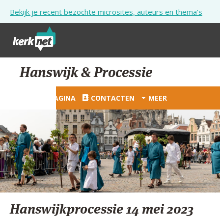
Overslaan en naar de inhoud gaan
Bekijk je recent bezochte microsites, auteurs en thema's
STARTPAGINA
Hanswijk & Processie
KERK
STARTPAGINA
CONTACTEN
MEER
VIERINGEN
SHOP
ZOEKEN
HULP
STARTPAGINA PORTAAL
Hanswijkprocessie 14 mei 2023
MIJN PAROCHIE