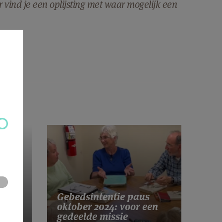
er vind je een oplijsting met waar mogelijk een
Gebedsintentie paus
ek
oktober 2024: voor een
gedeelde missie