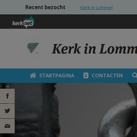
Overslaan en naar de inhoud gaan
Recent bezocht
Kerk in Lommel
Kerk in Lomm
STARTPAGINA
CONTACTEN
DEEL OP
FACEBOOK
DEEL OP