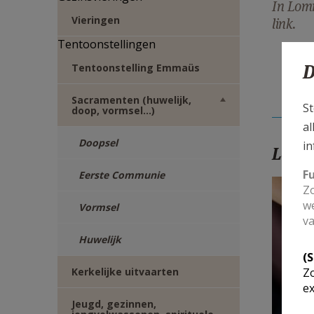
In Lomm
Vieringen
link.
Tentoonstellingen
D
Tentoonstelling Emmaüs
Sacramenten (huwelijk,
St
doop, vormsel…)
al
Doopsel
in
Lees
F
Eerste Communie
Zo
we
Vormsel
va
Huwelijk
(
Zo
Kerkelijke uitvaarten
ex
Bero
Zorg
Jeugd, gezinnen,