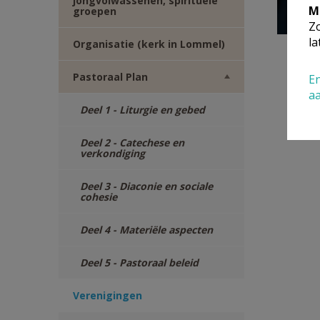
jongvolwassenen, spirituele
M
groepen
Zo
la
Organisatie (kerk in Lommel)
Pastoraal Plan
En
a
Deel 1 - Liturgie en gebed
Deel 2 - Catechese en
verkondiging
Deel 3 - Diaconie en sociale
cohesie
Deel 4 - Materiële aspecten
Deel 5 - Pastoraal beleid
Verenigingen