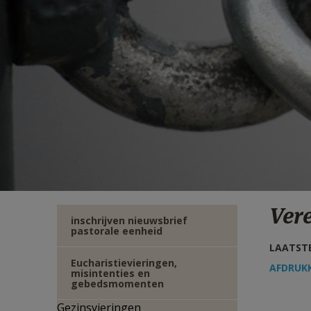
TWITTER
DEEL
VIA
E-
MAIL
Ver
inschrijven nieuwsbrief
pastorale eenheid
LAATSTE
Eucharistievieringen,
AFDRUK
misintenties en
gebedsmomenten
Gezinsvieringen