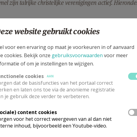
el zijn talrijke christelijke verenigingen actief. Hierond
eze website gebruikt cookies
el voor een ervaring op maat je voorkeuren in of aanvaard
le cookies. Bekijk onze
gebruiksvoorwaarden
voor meer
formatie of om je instellingen te wijzigen.
 meer
unctionele cookies
AAN
rgen dat de basisfuncties van het portaal correct
rken en laten ons toe via de anonieme registratie
n je gebruik deze verder te verbeteren.
Sociale) content cookies
rgen voor het correct weergeven van al dan niet
terne inhoud, bijvoorbeeld een Youtube-video.
Lanceringsavond bo
epsvereniging
Zeven kruiswoorden
pastores