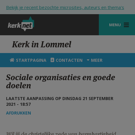
Overslaan en naar de inhoud gaan
Bekijk je recent bezochte microsites, auteurs en thema's
MENU
STARTPAGINA
Kerk in Lommel
KERK
STARTPAGINA
CONTACTEN
MEER
VIERINGEN
Sociale organisaties en goede
SHOP
doelen
ZOEKEN
LAATSTE AANPASSING OP DINSDAG 21 SEPTEMBER
2021 - 18:57
HULP
AFDRUKKEN
STARTPAGINA PORTAAL
MIJN PAROCHIE
Wil jij de christelijke zede van barmhartigheid