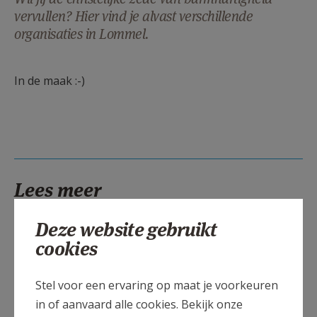
AANMELDEN OF REGISTREREN
vervullen? Hier vind je alvast verschillende
organisaties in Lommel.
In de maak :-)
Lees meer
Deze website gebruikt
cookies
Stel voor een ervaring op maat je voorkeuren
in of aanvaard alle cookies. Bekijk onze