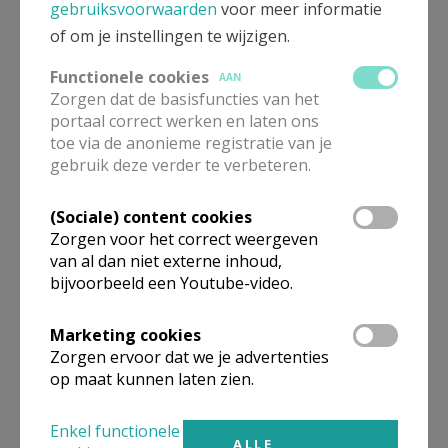
gebruiksvoorwaarden
voor meer informatie
of om je instellingen te wijzigen.
Solidariteit volgens: bisschop Lode
Functionele cookies
AAN
Van Hecke
Zorgen dat de basisfuncties van het
portaal correct werken en laten ons
toe via de anonieme registratie van je
gebruik deze verder te verbeteren.
(Sociale) content cookies
Zorgen voor het correct weergeven
van al dan niet externe inhoud,
bijvoorbeeld een Youtube-video.
Marketing cookies
Zorgen ervoor dat we je advertenties
op maat kunnen laten zien.
Onlinecursus ‘Dromen en veranderen
met paus Franciscus’ van start
Enkel functionele
ALLE