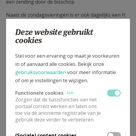
een zending door de bisschop.
Naast de zondagsvieringen is er ook dagelijks een H.
Mis in de Eymardkapel in Kattenbos. Belangrijk blijft
Deze website gebruikt
ook de zorg voor de andere liturgische vieringen:
cookies
doopsel, eerste communie, vormsel, huwelijk, biecht,
ziekenzalving, ziekencommunie, kerkelijke uitvaart.
Stel voor een ervaring op maat je voorkeuren
Voor christenen geven deze vieringen een diepere
in of aanvaard alle cookies. Bekijk onze
betekenis aan hun leven want we worden
gebruiksvoorwaarden
voor meer informatie
doordrongen van Gods nabijheid en liefde die ons blij
of om je instellingen te wijzigen.
en gelukkig maken, én ook van zijn troost en kracht
op momenten dat we die nodig hebben.
Functionele cookies
AAN
Zorgen dat de basisfuncties van het
GEBED
portaal correct werken en laten ons
toe via de anonieme registratie van je
Het pastoraal plan duidt eveneens het belang van het
gebruik deze verder te verbeteren.
samen bidden: het is de ontmoeting tussen de
verzamelde gelovigen en God, om leven en geloof bij
(Sociale) content cookies