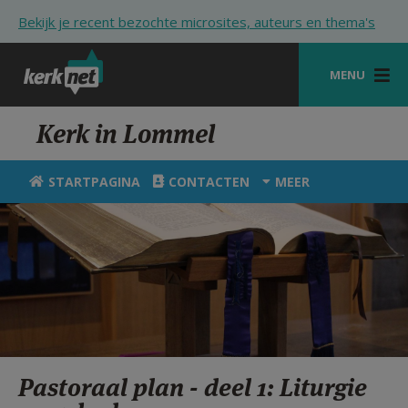
Overslaan en naar de inhoud gaan
Bekijk je recent bezochte microsites, auteurs en thema's
MENU
STARTPAGINA
Kerk in Lommel
KERK
STARTPAGINA
CONTACTEN
MEER
VIERINGEN
SHOP
ZOEKEN
HULP
STARTPAGINA PORTAAL
Pastoraal plan - deel 1: Liturgie
MIJN PAROCHIE