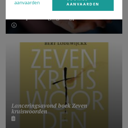
aanvaarden
AANVAARDEN
Beroepsvereniging Zorgpastores
Lanceringsavond boek Zeven
kruiswoorden