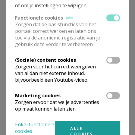
of om je instellingen te wijzigen.
brede betekenis (christelijke meditatie,
samenkomsten van het parochieteam en de kerkraad,
Functionele cookies
AAN
…).
Zorgen dat de basisfuncties van het
portaal correct werken en laten ons
toe via de anonieme registratie van je
gebruik deze verder te verbeteren.
(Sociale) content cookies
Zorgen voor het correct weergeven
Lees meer
van al dan niet externe inhoud,
bijvoorbeeld een Youtube-video.
Marketing cookies
Zorgen ervoor dat we je advertenties
op maat kunnen laten zien.
Enkel functionele
ALLE
cookies
COOKIES