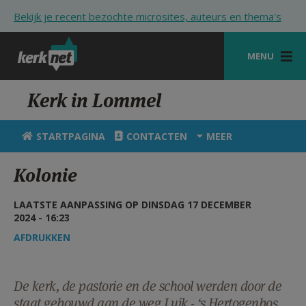
Overslaan en naar de inhoud gaan
Bekijk je recent bezochte microsites, auteurs en thema's
MENU
STARTPAGINA
Kerk in Lommel
KERK
STARTPAGINA
CONTACTEN
MEER
VIERINGEN
Kolonie
SHOP
LAATSTE AANPASSING OP DINSDAG 17 DECEMBER
ZOEKEN
2024 - 16:23
HULP
AFDRUKKEN
STARTPAGINA PORTAAL
De kerk, de pastorie en de school werden door de
MIJN PAROCHIE
staat gebouwd aan de weg Luik - ‘s Hertogenbos.