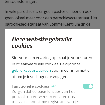
tentoonstellingen.
In vele parochies is er geen pastorie meer en ook
geen lokaal meer voor een parochiesecretariaat. Het
parochiesecretariaat van Lommel Centrum (in de
Kloosterstraat) zal op termijn worden afgebroken. In
de plaats daarvan is er nu het Franciscushuis. Hier
Deze website gebruikt
huist niet enkel het parochiesecretariaat van Lommel
cookies
Centrum, maar er is ook een winkel met onder andere
religieuze boeken en wenskaarten, én er is een zaal
Stel voor een ervaring op maat je voorkeuren
voor samenkomsten. Het Franciscushuis opent zo
in of aanvaard alle cookies. Bekijk onze
nieuwe kansen voor pastorale activiteiten en voor het
gebruiksvoorwaarden
voor meer informatie
verenigingsleven van heel Lommel. Daarnaast blijft
of om je instellingen te wijzigen.
ook de pastorie van Heide-Heuvel open als parochiaal
Functionele cookies
AAN
secretariaat, als archiefruimte en als vergaderruimte
Zorgen dat de basisfuncties van het
voor pastorale groepen.
portaal correct werken en laten ons
toe via de anonieme registratie van je
In Lommel zijn nog enkele parochiezalen en er zijn tal