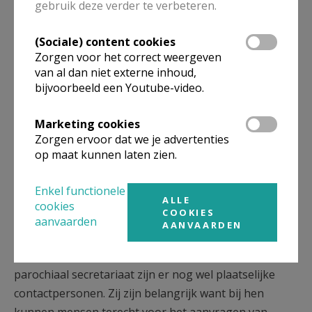
gebruik deze verder te verbeteren.
van jeugdhemen. Aan de parochieteams wordt
gevraagd om contact te houden met de beheerders
(Sociale) content cookies
van deze gebouwen en hen zo nodig te ondersteunen
Zorgen voor het correct weergeven
in het verwerven van de nodige financiële middelen
van al dan niet externe inhoud,
bijvoorbeeld een Youtube-video.
voor het onderhoud en voor de eventueel
noodzakelijke renovaties van deze lokalen.
Marketing cookies
Zorgen ervoor dat we je advertenties
Wegens het wegvallen van de ‘dekenale poets- en
op maat kunnen laten zien.
klusjesdienst’ moeten financiële middelen voorzien
worden voor het onderhoud van de kerken,
Enkel functionele
parochiezalen en jeugdlokalen.
ALLE
cookies
COOKIES
aanvaarden
SECRETARIATEN, FINANCIËN EN COMMUNICATIE
AANVAARDEN
In parochies waar geen lokaal meer is voor het
parochiaal secretariaat zijn er nog wel plaatselijke
contactpersonen. Zij zijn belangrijk want bij hen
kunnen mensen terecht voor het aanvragen van