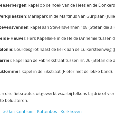
eeserbergen
: kapel op de hoek van de Hees en de Donkerstra
erkplaatsen
: Mariapark in de Martinus Van Gurplaan (Julie
tevensvennen
: kapel aan Stevensvennen 108 (Stefan die all
eide-Heuvel
: Hei’s Kapelleke in de Heide (Annemie tussen d
olonie
: Lourdesgrot naast de kerk aan de Luikersteenweg (Ju
arrier
: kapel aan de Fabriekstraat tussen nr. 26 (Stefan die a
utlommel
: kapel in de Eikstraat (Pieter met de lekke band).
n drie fietsroutes uitgewerkt waarbij telkens bij drie of vi
te beluisteren.
 - 30 km: Centrum - Kattenbos - Kerkhoven