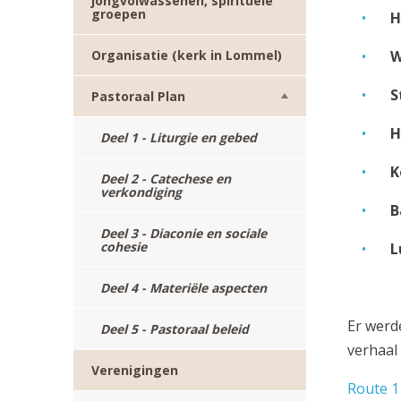
jongvolwassenen, spirituele
groepen
H
Organisatie (kerk in Lommel)
W
S
Pastoraal Plan
H
Deel 1 - Liturgie en gebed
K
Deel 2 - Catechese en
verkondiging
B
Deel 3 - Diaconie en sociale
cohesie
L
Deel 4 - Materiële aspecten
Er werde
Deel 5 - Pastoraal beleid
verhaal 
Verenigingen
Route 1