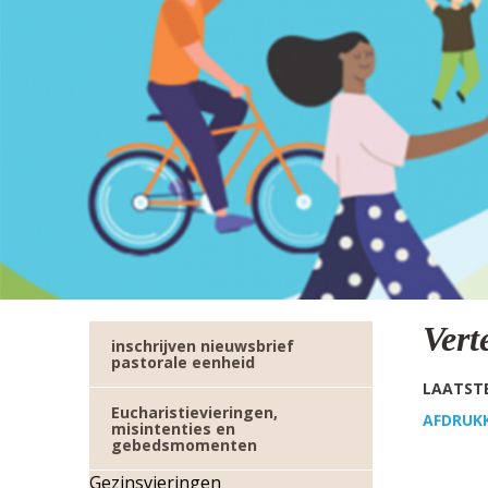
TWITTER
DEEL
VIA
E-
MAIL
Vert
inschrijven nieuwsbrief
pastorale eenheid
LAATSTE
Eucharistievieringen,
AFDRUK
misintenties en
gebedsmomenten
Gezinsvieringen