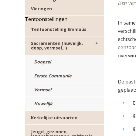
Een ver
Vieringen
Tentoonstellingen
In same
Tentoonstelling Emmaüs
verschi
echtsch
Sacramenten (huwelijk,
eenzaam
doop, vormsel…)
overwin
Doopsel
Eerste Communie
De past
geplaats
Vormsel
C
Huwelijk
K
Kerkelijke uitvaarten
K
Jeugd, gezinnen,