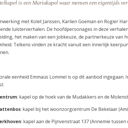
telkapel is een Mariakapel waar mensen een eigentijds ver
nwerking met Kolet Janssen, Karlien Goeman en Rogier Har
llende luisterverhalen. De hoofdpersonages in deze verhale
eiding, het maken van een jobkeuze, de partnerkeuze van hu
heid. Telkens vinden ze kracht vanuit een innerlijk keerpun
nen.
orale eenheid Emmaüs Lommel is op dit aanbod ingegaan. I
t:
entrum
: kapel op de hoek van de Mudakkers en de Molenstr
attenbos
: kapel bij het woonzorgcentrum De Bekelaar (Amira 
erkhoven
: kapel aan de Pijnvenstraat 137 (Annemie tussen 