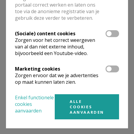
portaal correct werken en laten ons
Gepubliceerd door
toe via de anonieme registratie van je
gebruik deze verder te verbeteren.
Kerk Stekene en Sint-Gillis-Waas
(Sociale) content cookies
Meer
Zorgen voor het correct weergeven
van al dan niet externe inhoud,
bijvoorbeeld een Youtube-video.
Artikel
Marketing cookies
Zorgen ervoor dat we je advertenties
op maat kunnen laten zien.
Deel dit artikel
Enkel functionele
ALLE
cookies
COOKIES
aanvaarden
AANVAARDEN