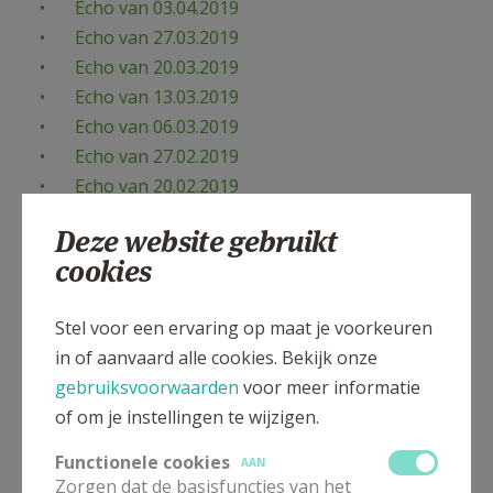
Echo van 03.04.2019
Echo van 27.03.2019
Echo van 20.03.2019
Echo van 13.03.2019
Echo van 06.03.2019
Echo van 27.02.2019
Echo van 20.02.2019
Echo van 13.02.2019
Deze website gebruikt
Echo van 06.02.2019
cookies
Echo van 30.01.2019
Echo van 23.01.2019
Stel voor een ervaring op maat je voorkeuren
Echo van 16.01.2019
in of aanvaard alle cookies. Bekijk onze
Echo van 09.01.2019
gebruiksvoorwaarden
voor meer informatie
Echo van 02.01.2019
of om je instellingen te wijzigen.
Functionele cookies
AAN
Zorgen dat de basisfuncties van het