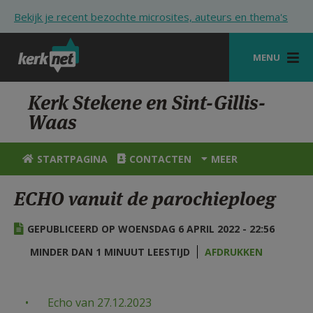
Overslaan en naar de inhoud gaan
Bekijk je recent bezochte microsites, auteurs en thema's
MENU
STARTPAGINA
Kerk Stekene en Sint-Gillis-
Waas
KERK
VIERINGEN
STARTPAGINA
CONTACTEN
MEER
SHOP
ECHO vanuit de parochieploeg
ZOEKEN
GEPUBLICEERD OP WOENSDAG 6 APRIL 2022 - 22:56
HULP
MINDER DAN 1 MINUUT LEESTIJD
AFDRUKKEN
STARTPAGINA PORTAAL
MIJN PAROCHIE
Echo van 27.12.2023