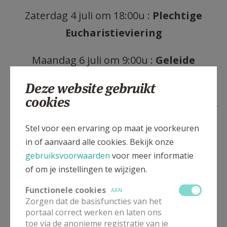
AANMELDEN OF REGISTREREN
Zaterdag 4 juli om 18:00u :
Plechtige
Eucharistieviering
Maandag 6 juli om 9:00u :
Geleide
ommegang, aansluitend morgendienst
Deze website gebruikt
cookies
Elke dag van de noveen (6 juli tot en met 14
juli) van 9 uur tot 17 uur kans tot
Stel voor een ervaring op maat je voorkeuren
persoonlijke Godelieveverering
.
in of aanvaard alle cookies. Bekijk onze
gebruiksvoorwaarden
voor meer informatie
of om je instellingen te wijzigen.
Functionele cookies
AAN
Zorgen dat de basisfuncties van het
portaal correct werken en laten ons
toe via de anonieme registratie van je