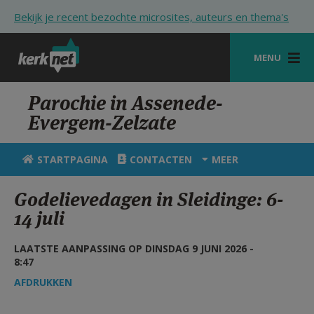
Overslaan en naar de inhoud gaan
Bekijk je recent bezochte microsites, auteurs en thema's
MENU
STARTPAGINA
Parochie in Assenede-
Evergem-Zelzate
KERK
VIERINGEN
STARTPAGINA
CONTACTEN
MEER
SHOP
Godelievedagen in Sleidinge: 6-
14 juli
ZOEKEN
HULP
LAATSTE AANPASSING OP DINSDAG 9 JUNI 2026 -
8:47
STARTPAGINA PORTAAL
AFDRUKKEN
MIJN PAROCHIE