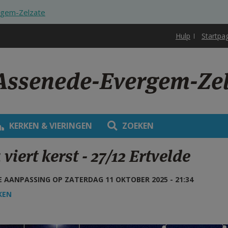
rgem-Zelzate
Hulp
Startpa
 Assenede-Evergem-Ze
KERKEN & VIERINGEN
ZOEKEN
 viert kerst - 27/12 Ertvelde
 AANPASSING OP ZATERDAG 11 OKTOBER 2025 - 21:34
KEN