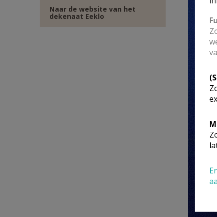
in
Naar de website van het
dekenaat Eeklo
F
Zo
we
va
(
Zo
ex
M
Zo
la
En
a