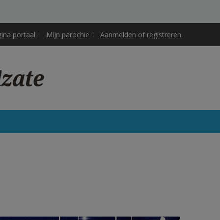
gina portaal
Mijn parochie
Aanmelden of registreren
lzate