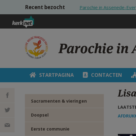
Overslaan en naar de inhoud gaan
Recent bezocht
Parochie in Assenede-Eve
Parochie in
STARTPAGINA
CONTACTEN
Lisa
Sacramenten & vieringen
LAATSTE
DEEL OP
Doopsel
AFDRUK
FACEBOOK
DEEL OP
Eerste communie