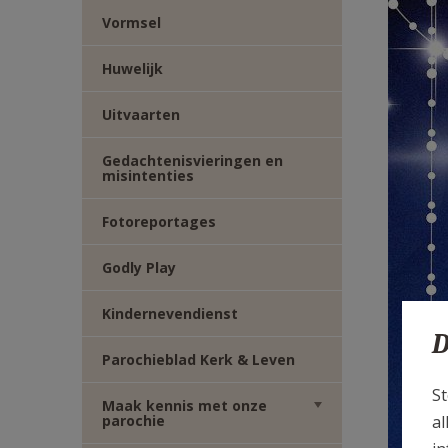
TWITTER
DEEL
Vormsel
VIA
Huwelijk
Uitvaarten
E-
Gedachtenisvieringen en
MAIL
misintenties
Fotoreportages
Godly Play
Kindernevendienst
D
Parochieblad Kerk & Leven
St
Maak kennis met onze
al
parochie