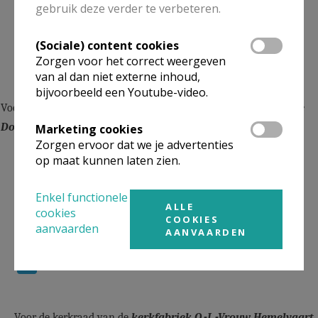
gebruik deze verder te verbeteren.
Peter Van der Bauwhede, Kleine Moerstraat 22, 9940
(Sociale) content cookies
Evergem
Zorgen voor het correct weergeven
van al dan niet externe inhoud,
bijvoorbeeld een Youtube-video.
Voor de kerkraad van de kerkfabriek,
St.-Petrus en St.-Paulus te
Doornzele
Marketing cookies
Zorgen ervoor dat we je advertenties
Géry Heungens, August Ruyssenlaan 30, 9940 Evergem
op maat kunnen laten zien.
Enkel functionele
ALLE
Luc De Pauw, Doornzele Dries 36, 9940 Evergem
cookies
COOKIES
aanvaarden
AANVAARDEN
Roland Vanheule, Abdijdreef 2, 9940 Evergem
Voor de kerkraad van de
kerkfabriek O.-L.-Vrouw Hemelvaart