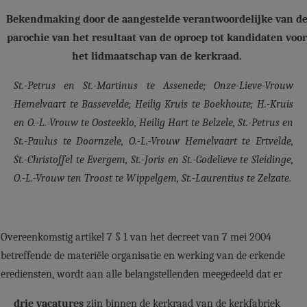
AANMELDEN OF REGISTREREN
Bekendmaking door de aangestelde verantwoordelijke van d
parochie van het resultaat van de oproep tot kandidaten voor
het lidmaatschap van de kerkraad.
St.-Petrus en St.-Martinus te Assenede; Onze-Lieve-Vrouw
Hemelvaart te Bassevelde; Heilig Kruis te Boekhoute; H.-Kruis
en O.-L.-Vrouw te Oosteeklo, Heilig Hart te Belzele, St.-Petrus en
St.-Paulus te Doornzele, O.-L.-Vrouw Hemelvaart te Ertvelde,
St.-Christoffel te Evergem, St.-Joris en St.-Godelieve te Sleidinge,
O.-L.-Vrouw ten Troost te Wippelgem, St.-Laurentius te Zelzate.
Overeenkomstig artikel 7 § 1 van het decreet van 7 mei 2004
betreffende de materiële organisatie en werking van de erkende
erediensten, wordt aan alle belangstellenden meegedeeld dat er
drie
vacatures
zijn binnen de kerkraad van de kerkfabriek