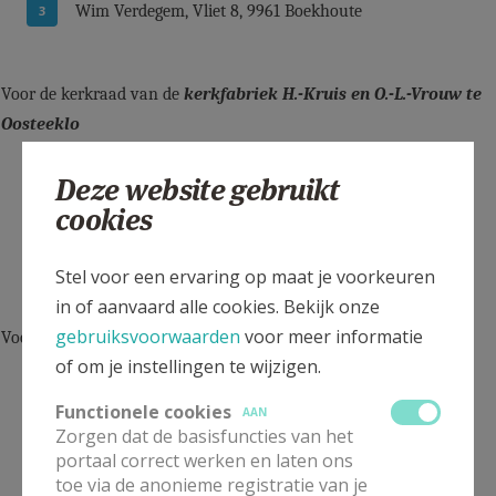
Wim Verdegem, Vliet 8, 9961 Boekhoute
Voor de kerkraad van de
kerkfabriek
H.-Kruis en O.-L.-Vrouw te
Oosteeklo
Marniek Gaudissabois, Boostraat 15, 9968 Oosteeklo
Deze website gebruikt
cookies
Patrick Van de Voorde, Rijkestraat 56, 9968 Oosteeklo
Stel voor een ervaring op maat je voorkeuren
in of aanvaard alle cookies. Bekijk onze
gebruiksvoorwaarden
voor meer informatie
Voor de kerkraad van de
kerkfabriek Heilig Hart te Belzele
of om je instellingen te wijzigen.
Luc Eyerman, Schoonstraat 159, 9940 Evergem
Functionele cookies
AAN
Zorgen dat de basisfuncties van het
portaal correct werken en laten ons
Marc Claeys, Kuitenbergstraat 58, 9940 Evergem
toe via de anonieme registratie van je