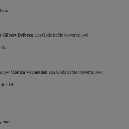
2026.
er
Gilbert Delbecq
aan
Gods liefde toevertrouwd.
026.
evrouw
Monica Vermeulen
aan
Gods liefde toevertrouwd.
uli 2026.
ng aan