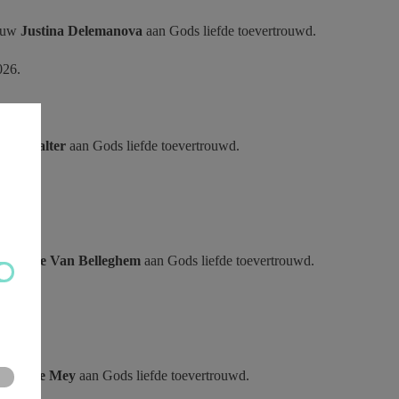
rouw
Justina Delemanova
aan
Gods liefde toevertrouwd.
2026.
org Malter
aan
Gods liefde toevertrouwd.
il 2026.
onique Van Belleghem
aan
Gods liefde toevertrouwd.
6.
uido De Mey
aan
Gods liefde toevertrouwd.