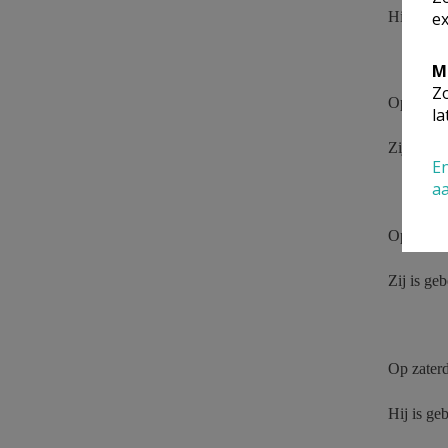
Hij is ge
ex
M
Zo
Op zaterd
la
Zij is ge
En
a
Op zater
Zij is ge
Op zaterd
Hij is ge