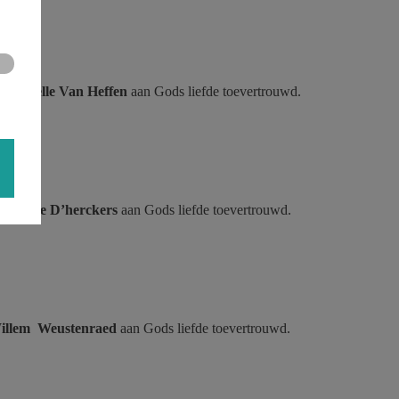
026.
w
Gabrielle Van Heffen
aan
Gods liefde toevertrouwd.
2026.
w
Viviane D’herckers
aan
Gods liefde toevertrouwd.
illem Weustenraed
aan
Gods liefde toevertrouwd.