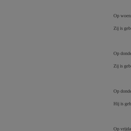
Op woens
Zij is ge
Op donde
Zij is g
Op donder
Hij is ge
Op vrijda