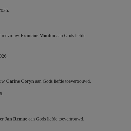
 2026.
nst mevrouw
Francine Mouton
aan
Gods liefde
2026.
rouw
Carine Coryn
aan
Gods liefde toevertrouwd.
26.
eer
Jan Remue
aan
Gods liefde toevertrouwd.