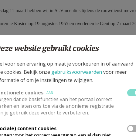
dag 11 maart hebben wij in St-Vincentius tijdens de rouwdienst mev
boren te Kosice op 19 augustus 1955 en overleden te Gent op 7 maart 
eze website gebruikt cookies
g 14 april hebben wij in St-Catharina tijdens de rouwdienst de heer
Ge
boren te Karstadt (D) op 21 oktober 1933 en overleden te Gent op 6 apr
el voor een ervaring op maat je voorkeuren in of aanvaard
le cookies. Bekijk onze
gebruiksvoorwaarden
voor meer
formatie of om je instellingen te wijzigen.
g 17 april hebben wij in St-Catharina tijdens de rouwdienst mevrouw
M
unctionele cookies
AAN
rgen dat de basisfuncties van het portaal correct
boren te Brugge op 24 januari 1935 en overleden te Gent op 8 april 202
rken en laten ons toe via de anonieme registratie
n je gebruik deze verder te verbeteren.
Sociale) content cookies
ag 18 april hebben wij in St-Catharina tijdens de rouwdienst de heer
G
rgen voor het correct weergeven van al dan niet