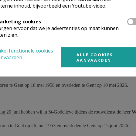
boren te Gent op 15 september 1950 en overleden te Gent op 12 april 2
terne inhoud, bijvoorbeeld een Youtube-video.
arketing cookies
rgen ervoor dat we je advertenties op maat kunnen
ag 25 april hebben wij in St-Catharina tijdens de rouwdienst mevrou
ten zien.
boren te Gentbrugge op 3 maart 1941 en overleden te Gent op 20 april 
kel functionele cookies
ALLE COOKIES
anvaarden
AANVAARDEN
dag 16 mei hebben wij in St-Vincentius tijdens de rouwdienst mevrou
boren te Gent op 18 mei 1958 en overleden te Gent op 10 mei 2026.
ag 20 juni hebben wij in St-Godelieve tijdens de rouwdienst de heer
W
boren te Gent op 26 juni 1953 en overleden te Gent op 15 juni 2026.