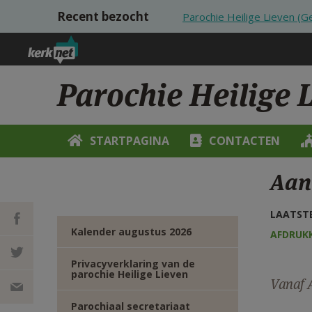
Overslaan en naar de inhoud gaan
Recent bezocht
Parochie Heilige Lieven (
Parochie Heilige 
STARTPAGINA
CONTACTEN
Aan
LAATSTE
Kalender augustus 2026
AFDRUK
DEEL OP
Privacyverklaring van de
parochie Heilige Lieven
Vanaf A
FACEBOOK
DEEL OP
Parochiaal secretariaat