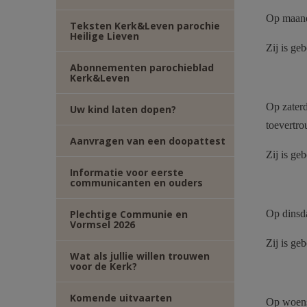
TWITTER
DEEL
Op maand
Teksten Kerk&Leven parochie
Heilige Lieven
VIA
Zij is g
Abonnementen parochieblad
Kerk&Leven
E-
Op zaterd
Uw kind laten dopen?
MAIL
toevertr
Aanvragen van een doopattest
Zij is g
Informatie voor eerste
communicanten en ouders
Plechtige Communie en
Op dinsda
Vormsel 2026
Zij is g
Wat als jullie willen trouwen
voor de Kerk?
Komende uitvaarten
Op woens