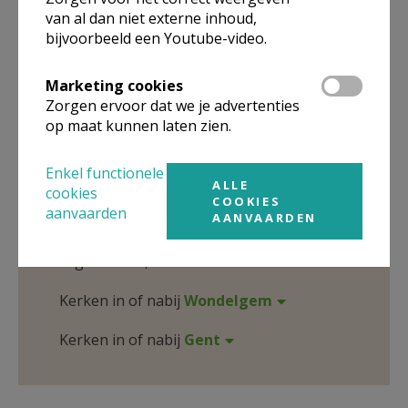
in deze kerk, het adres van de kerk, alsook een lijst met
van al dan niet externe inhoud,
kerken in de buurt.
bijvoorbeeld een Youtube-video.
ALLE DETAILS TONEN
Marketing cookies
Zorgen ervoor dat we je advertenties
op maat kunnen laten zien.
Omgeving
Enkel functionele
ALLE
cookies
COOKIES
Niet gevonden wat je zocht? Hier vind je
aanvaarden
AANVAARDEN
links naar kerken, eventueel van andere
organisaties, in de buurt.
Kerken in of nabij
Wondelgem
Kerken in of nabij
Gent