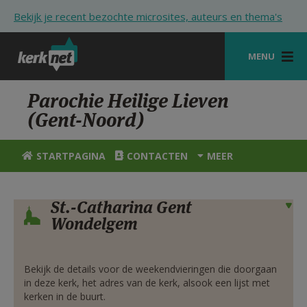
Overslaan en naar de inhoud gaan
Bekijk je recent bezochte microsites, auteurs en thema's
MENU
STARTPAGINA
Parochie Heilige Lieven
(Gent-Noord)
KERK
VIERINGEN
STARTPAGINA
CONTACTEN
MEER
SHOP
St.-Catharina Gent
Verbergen
ZOEKEN
Wondelgem
HULP
STARTPAGINA PORTAAL
Bekijk de details voor de weekendvieringen die doorgaan
in deze kerk, het adres van de kerk, alsook een lijst met
MIJN PAROCHIE
kerken in de buurt.